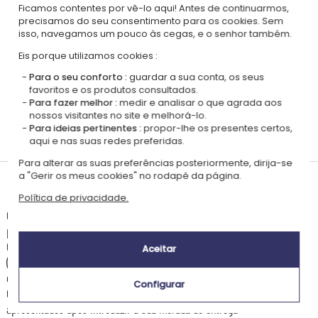
|
Nossa abordagem RSE
Glossário de rótulos
Ficamos contentes por vê-lo aqui! Antes de continuarmos,
precisamos do seu consentimento para os cookies. Sem
Este presente é
isso, navegamos um pouco às cegas, e o senhor também.
Eis porque utilizamos cookies :
Para o seu conforto :
guardar a sua conta, os seus
favoritos e os produtos consultados.
Para fazer melhor :
medir e analisar o que agrada aos
nossos visitantes no site e melhorá-lo.
Para ideias pertinentes :
propor-lhe os presentes certos,
Personalizado
aqui e nas suas redes preferidas.
em França
Para alterar as suas preferências posteriormente, dirija-se
a "Gerir os meus cookies" no rodapé da página.
Prazos de entrega e custos de envio
Política de privacidade.
Os prazos de entrega estimados abaixo aplicam-se a encomendas
pagas por Cartão de Crédito ou PayPal.
Os custos e prazos de envio podem variar consoante a sua localização
Aceitar
(zonas remotas ou isoladas) e o peso da encomenda (número de artigos
encomendados).
Configurar
Os custos e prazos exatos para cada método de envio serão
apresentados após introduzir a sua morada de entrega.