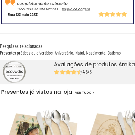
completamente satisfeito
Traduzido do site francês -
língua de origem
Flora
(23 maio 2023)
Pesquisas relacionadas
Presentes práticos ou divertidos
Aniversário
Natal
Nascimento
Batismo
Avaliações de produtos Amika
4,6/5
Presentes já vistos na loja
VER TUDO >