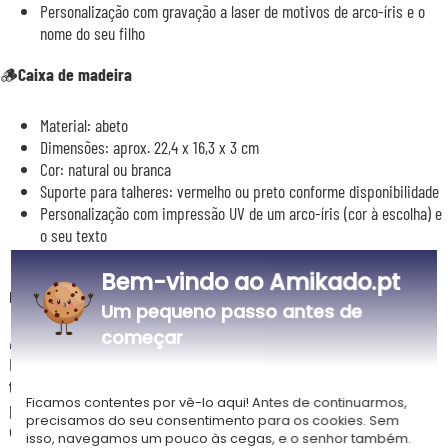
Personalização com gravação a laser de motivos de arco-íris e o
nome do seu filho
🪵
Caixa de madeira
Material: abeto
Dimensões: aprox. 22,4 x 16,3 x 3 cm
Cor: natural ou branca
Suporte para talheres: vermelho ou preto conforme disponibilidade
Personalização com impressão UV de um arco-íris (cor à escolha) e
o seu texto
Bem-vindo ao Amikado.pt
Descrição
Um pequeno passo antes de
começar
🌈
Eleve cada refeição!
Proporcione ao seu filho uma experiência mágica com o
estojo de
talheres Arco-íris
. Este conjunto de 4 talheres infantis foi concebido
Ficamos contentes por vê-lo aqui! Antes de continuarmos,
para mãos pequenas e possui delicadas gravações a laser. Cada talher
precisamos do seu consentimento para os cookies. Sem
é personalizado com o nome da criança para uma experiência
isso, navegamos um pouco às cegas, e o senhor também.