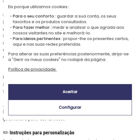
verdadeiramente única.
Eis porque utilizamos cookies :
Elegante caixa de madeira
🩷
Para o seu conforto :
guardar a sua conta, os seus
Disponível em madeira natural ou pintada de branco, a caixa é decorada
favoritos e os produtos consultados.
Para fazer melhor :
medir e analisar o que agrada aos
com uma ilustração de arco-íris que combina perfeitamente com os
nossos visitantes no site e melhorá-lo.
talheres. Pode escolher entre 7 modelos diferentes de arco-íris e a cor
Para ideias pertinentes :
propor-lhe os presentes certos,
do texto será ajustada ao motivo selecionado. Um estojo prático e
aqui e nas suas redes preferidas.
elegante, perfeito para batizados, aniversários ou qualquer ocasião
Para alterar as suas preferências posteriormente, dirija-se
especial.
a "Gerir os meus cookies" no rodapé da página.
Política de privacidade.
🎨
Transforme cada refeição numa aventura
Graças aos seus padrões coloridos, este conjunto arco-íris transforma
a hora da refeição numa verdadeira aventura. Deixe a imaginação do
seu filho voar e faça de cada garfada um momento de alegria e sonho!
Aceitar
👶🏼
Idade recomendada
Configurar
Perfeito para pequenos exploradores que começam a comer sozinhos,
geralmente a partir dos 12 meses.
✏️
Instruções para personalização