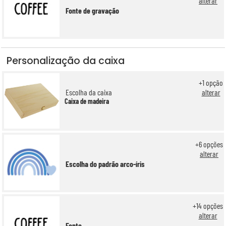
alterar
Fonte de gravação
Personalização da caixa
+
1
opção
Escolha da caixa
alterar
Caixa de madeira
+
6
opções
alterar
Escolha do padrão arco-íris
+
14
opções
alterar
Fonte