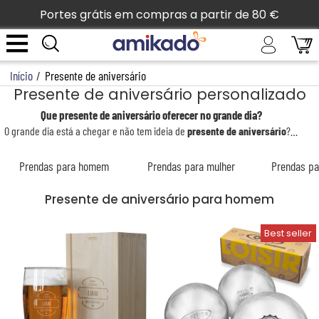
Portes grátis em compras a partir de 80 €
Início
/
Presente de aniversário
Presente de aniversário personalizado
Que presente de aniversário oferecer no grande dia?
O grande dia está a chegar e não tem ideia de
presente de aniversário
? Anda a navegar na internet à procura de um presente de aniversário único e original que agrade ao seu destinatário?
Prendas para homem
Prendas para mulher
Prendas pa
Presente de aniversário para homem