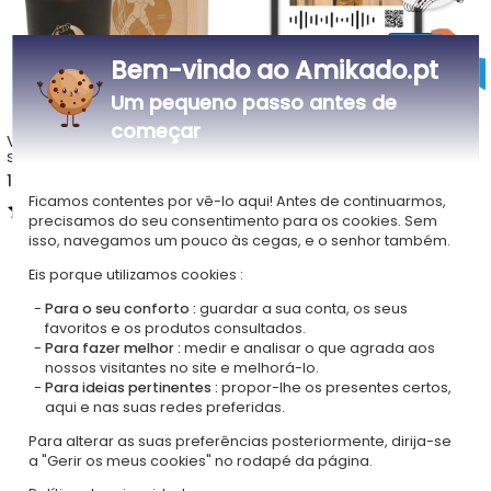
Bem-vindo ao Amikado.pt
Um pequeno passo antes de
começar
Vela personalizada com
Quadro com foto e música
signo do zodíaco
personalizada
19,90 €
36,90 €
Ficamos contentes por vê-lo aqui! Antes de continuarmos,
5,00 (1 opiniões)
precisamos do seu consentimento para os cookies. Sem
isso, navegamos um pouco às cegas, e o senhor também.
Presente de aniversário para adolescente
Eis porque utilizamos cookies :
Para o seu conforto :
guardar a sua conta, os seus
favoritos e os produtos consultados.
Presentes de aniversário de casal personalizados
Para fazer melhor :
medir e analisar o que agrada aos
nossos visitantes no site e melhorá-lo.
Para ideias pertinentes :
propor-lhe os presentes certos,
aqui e nas suas redes preferidas.
Para alterar as suas preferências posteriormente, dirija-se
a "Gerir os meus cookies" no rodapé da página.