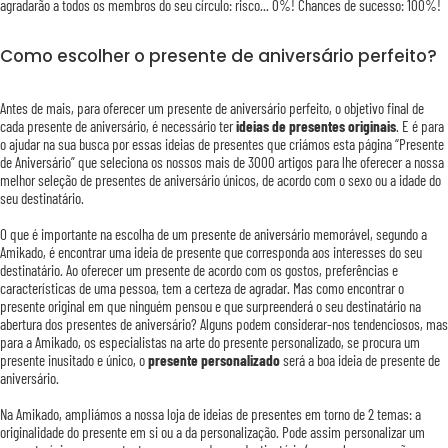
agradarão a todos os membros do seu círculo: risco... 0%! Chances de sucesso: 100%!
Como escolher o presente de aniversário perfeito?
Antes de mais, para oferecer um presente de aniversário perfeito, o objetivo final de
cada presente de aniversário, é necessário ter
ideias de presentes originais
. E é para
o ajudar na sua busca por essas ideias de presentes que criámos esta página “Presente
de Aniversário” que seleciona os nossos mais de 3000 artigos para lhe oferecer a nossa
melhor seleção de presentes de aniversário únicos, de acordo com o sexo ou a idade do
seu destinatário.
O que é importante na escolha de um presente de aniversário memorável, segundo a
Amikado, é encontrar uma ideia de presente que corresponda aos interesses do seu
destinatário. Ao oferecer um presente de acordo com os gostos, preferências e
características de uma pessoa, tem a certeza de agradar. Mas como encontrar o
presente original em que ninguém pensou e que surpreenderá o seu destinatário na
abertura dos presentes de aniversário? Alguns podem considerar-nos tendenciosos, mas
para a Amikado, os especialistas na arte do presente personalizado, se procura um
presente inusitado e único, o
presente personalizado
será a boa ideia de presente de
aniversário.
Na Amikado, ampliámos a nossa loja de ideias de presentes em torno de 2 temas: a
originalidade do presente em si ou a da personalização. Pode assim personalizar um