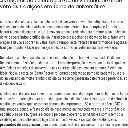
As origens da celebração do aniversário: de onde
vêm as tradições em torno do aniversário?
A tradição de colocar velas no bolo no dia do aniversário vem da antiguidade. Entre os
gregos, em cada aniversário de nascimento, era costume ir ao templo de Ártemis para
honrar a deusa da caça e da lua. Levavam um bolo redondo para lembrar a lua, rodeado
de velas para imitar o brilho da lua. A tradição era ajoelhar-se diante do bolo, fazer uma
oração à deusa e soprar as velas. Com o tempo, esta tradição transformou-se e agora a
tradição popular é fazer um desejo antes de soprar as velas no dia do aniversário.
No entanto, a celebração do dia de nascimento não era bem vista na Idade Média no
Ocidente: era até sinónimo de má sorte. Esta interpretação deve-se ao facto de que as
três únicas menções de aniversário nos escritos bíblicos evocam a morte. Assim, na
Idade Média, a festa do “Santo Padroeiro” correspondente ao nome de batismo ou o dia
do aniversário da morte (símbolo do dia da ressurreição) eram celebrações preferidas ao
dia do aniversário.
A celebração do aniversário voltou a aparecer ao longo do tempo com o objetivo da Igreja
de transferir a atenção para outra data que não o dia da festa do santo, a fim de diminuir
o culto dos santos que se tornara demasiado importante... Só a partir do século XIX é
que, pouco a pouco, a festa do dia do nascimento ganhou cada vez mais importância e
espalhou-se pela burguesia e depois pelo meio operário, tornando-se com o tempo a
celebração que conhecemos hoje com um bolo, velas, a canção de Parabéns e os
presentes de aniversário
(bem como o pânico de não encontrar uma ideia de presente