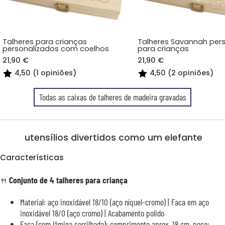
Talheres para crianças
Talheres Savannah per
personalizados com coelhos
para crianças
21,90 €
21,90 €
4,50 (1 opiniões)
4,50 (2 opiniões)
Todas as caixas de talheres de madeira gravadas
utensílios divertidos como um elefante
Características
Conjunto de 4 talheres para criança
🍴
Material: aço inoxidável 18/10 (aço níquel-cromo) | Faca em aço
inoxidável 18/0 (aço cromo) | Acabamento polido
Faca (com lâmina serrilhada): comprimento aprox. 18 cm, peso: