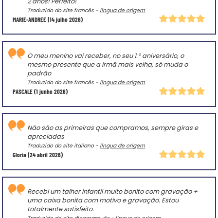
2 anos! Perfeito!
Traduzido do site francês -
língua de origem
MARIE-ANDREE
(14 julho 2026)
O meu menino vai receber, no seu 1.º aniversário, o
mesmo presente que a irmã mais velha, só muda o
padrão
Traduzido do site francês -
língua de origem
PASCALE
(1 junho 2026)
Não são as primeiras que compramos, sempre giras e
apreciadas
Traduzido do site italiano -
língua de origem
Gloria
(24 abril 2026)
Recebi um talher infantil muito bonito com gravação +
uma caixa bonita com motivo e gravação. Estou
totalmente satisfeito.