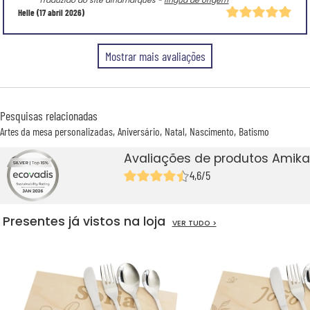
Traduzido do site dinamarquês -
língua de origem
Helle
(17 abril 2026)
Mostrar mais avaliações
Pesquisas relacionadas
Artes da mesa personalizadas
Aniversário
Natal
Nascimento
Batismo
Avaliações de produtos Amika
4,6/5
Presentes já vistos na loja
VER TUDO >