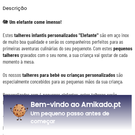
Descrição
🐘
Um elefante come imenso!
Estes
talheres infantis personalizados "Elefante"
são em aço inox
de muito boa qualidade e serão os companheiros perfeitos para as
primeiras aventuras culinárias do seu pequenote. Com estes
pequenos
talheres
gravados com o seu nome, a sua criança vai gostar de cada
momento à mesa.
Os nossos
talheres para bebé ou crianças personalizados
são
especialmente concebidos para as pequenas mãos da sua criança.
Personalizados com 4 pequenos elefantes, estes talheres serão
perfeitos para oferecer a uma criança divertida!
Bem-vindo ao Amikado.pt
Um pequeno passo antes de
👶🏼
Idade recomendada
começar
Para os pequenos gastrónomos que começam a comer de forma
autónoma, geralmente a partir dos 12 meses.