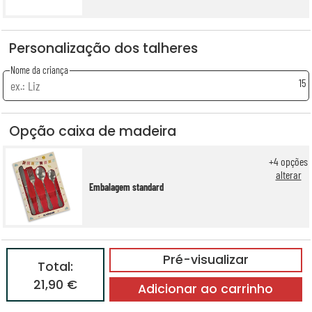
Personalização dos talheres
Nome da criança
15
Opção caixa de madeira
+
4
opções
alterar
Embalagem standard
Pré-visualizar
Total:
21,90 €
Adicionar ao carrinho