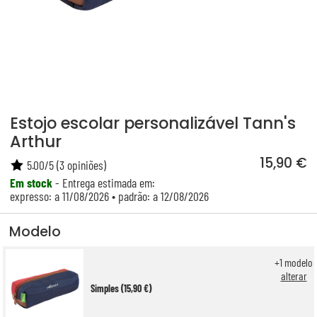
Estojo escolar personalizável Tann's
Arthur
15,90 €
5.00
/
5
(
3
opiniões)
Em stock
- Entrega estimada em:
expresso: a 11/08/2026 • padrão: a 12/08/2026
Modelo
+
1
modelo
alterar
Simples (15,90 €)