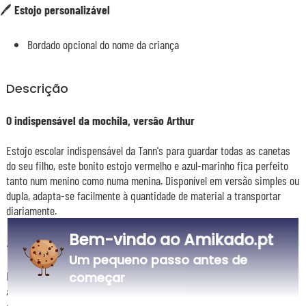
🖊️
Estojo personalizável
Bordado opcional do nome da criança
Descrição
O indispensável da mochila, versão Arthur
Estojo escolar indispensável da Tann's para guardar todas as canetas
do seu filho, este bonito estojo vermelho e azul-marinho fica perfeito
tanto num menino como numa menina. Disponível em versão simples ou
dupla, adapta-se facilmente à quantidade de material a transportar
diariamente.
Bem-vindo ao Amikado.pt
🖊️ Um toque pessoal à sua escolha
Um pequeno passo antes de
Este estojo Tann's pode levar bordado o nome do seu filho, evitando
começar
assim que se perca ou seja trocado no recreio. Um pormenor discreto