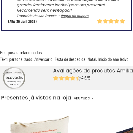
grande! Realmente incrível para um presente!
Recomendo sem hesitação!!
Traduzido do site francês -
língua de origem
SARA
(19 abril 2025)
Pesquisas relacionadas
Têxtil personalizado
Aniversário
Festa de despedida
Natal
Início do ano letivo
Avaliações de produtos Amika
4,6/5
Presentes já vistos na loja
VER TUDO >