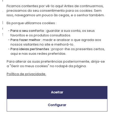
que torna o objeto imediatamente reconhecível e verdadeiramente seu.
Ficamos contentes por vê-lo aqui! Antes de continuarmos,
precisamos do seu consentimento para os cookies. Sem
♻️ Um gesto responsável pelo planeta
isso, navegamos um pouco às cegas, e o senhor também.
Fabricado a partir de garrafas de plástico recicladas, este estojo cuida
Eis porque utilizamos cookies :
do planeta tanto quanto do seu filho, sem abdicar do estilo nem da
Para o seu conforto :
guardar a sua conta, os seus
solidez.
favoritos e os produtos consultados.
Para fazer melhor :
medir e analisar o que agrada aos
nossos visitantes no site e melhorá-lo.
Para ideias pertinentes :
propor-lhe os presentes certos,
aqui e nas suas redes preferidas.
Nossa empresa Kadocom é:
Para alterar as suas preferências posteriormente, dirija-se
a "Gerir os meus cookies" no rodapé da página.
Política de privacidade.
Aceitar
Certificada
Membro do
Ecovadis Silver
Global Compact
Configurar
|
Nossa abordagem RSE
Glossário de rótulos