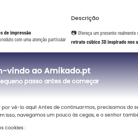
Descrição
es de impressão
📷 Ofereça um presente realmente ú
 produto com uma atenção particular
retrato cúbico 3D inspirado nos 
Graças à nossa tecnologia de intelig
formas geométricas cúbicas, textur
-vindo ao Amikado.pt
ários formatos, sem moldura
iluminação cinematográfica e uma a
moldura em madeira MDF e placa em
Cada personagem é reinterpretado 
equeno passo antes de começar
bloco, mantendo-se perfeitamente r
como se tivesse saído de um univer
🎨
Acabamento cuidado
 por vê-lo aqui! Antes de continuarmos, precisamos do 
Sem isso, navegamos um pouco às cegas, e o senhor tamb
Ao fazer seu pedido, você valida a 
ra as almofadas coloridas)
recortado com cuidado pelo nosso d
s cookies :
perfeita no suporte escolhido.