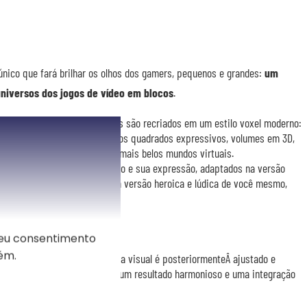
nico que fará brilhar os olhos dos gamers, pequenos e grandes:
um
universos dos jogos de vídeo em blocos
.
ência artificial, os seus traços são recriados em um estilo voxel moderno:
as pixelizadas detalhadas, olhos quadrados expressivos, volumes em 3D,
tmosfera imersiva digna dos mais belos mundos virtuais.
com suas roupas, seu penteado e sua expressão, adaptados na versão
econhecível. O resultado? Uma versão heroica e lúdica de você mesmo,
so gamer.
seu consentimento
ém.
transformação da sua foto. Cada visual é posteriormenteÂ ajustado e
esigner gráfico para garantir um resultado harmonioso e uma integração