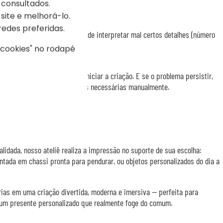
 consultados.
site e melhorá-lo.
redes preferidas.
zes se mostrar imprevisível: pode interpretar mal certos detalhes (número
secundários…).
s cookies" no rodapé
amente sua pré-visualização.
pode re-enviar sua foto e reiniciar a criação. E se o problema persistir,
 pedido: faremos as correções necessárias manualmente.
posta
alidada, nosso ateliê realiza a impressão no suporte de sua escolha:
ntada em chassi pronta para pendurar, ou objetos personalizados do dia a
ias em uma criação divertida, moderna e imersiva — perfeita para
r um presente personalizado que realmente foge do comum.