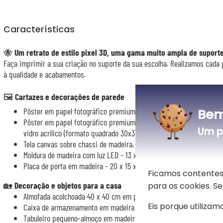
Características
🐝
Um
retrato de estilo pixel 3D
, uma gama muito ampla de suport
Faça imprimir a sua criação no suporte da sua escolha. Realizamos cada
à qualidade e acabamentos.
🖼️
Cartazes e decorações de parede
Bem
Pôster em papel fotográfico premium semi-brilhante 260 gr, em v
Pôster em papel fotográfico premium semi-brilhante 260 gr com 
Um p
vidro acrílico (formato quadrado 30x30 cm ou retangular A3)
Tela canvas sobre chassi de madeira, em vários formatos
Moldura de madeira com luz LED - 13 x 17 cm
Placa de porta em madeira - 20 x 15 x 0,3 cm
Ficamos contentes
🏡
Decoração e objetos para a casa
para os cookies. 
Almofada acolchoada 40 x 40 cm em poliéster (verso em algodão pa
Eis porque utilizamo
Caixa de armazenamento em madeira - dois formatos
Tabuleiro pequeno-almoço em madeira - 47 x 30 cm