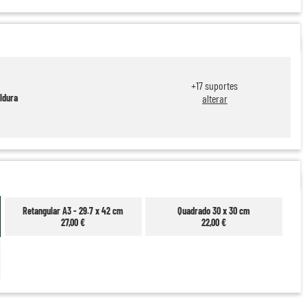
+
17
suportes
ldura
alterar
Retangular A3 - 29.7 x 42 cm
Quadrado 30 x 30 cm
27,00 €
22,00 €