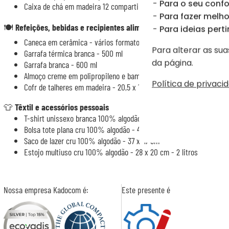
Para o seu confo
Caixa de chá em madeira 12 compartimentos - 25 x 29 x 7,5 cm
Para fazer melhor
🍽️
Refeições, bebidas e recipientes alimentares
Para ideias perti
Caneca em cerâmica - vários formatos e cores
Para alterar as sua
Garrafa térmica branca - 500 ml
da página.
Garrafa branca - 600 ml
Almoço creme em polipropileno e bambu - 20 x 7 x 14 cm - 1 litro
Política de privaci
Cofr de talheres em madeira - 20,5 x 13,5 x 3 cm - com 4 talheres 
👕
Têxtil e acessórios pessoais
T-shirt unissexo branca 100% algodão orgânico - 5 tamanhos
Bolsa tote plana cru 100% algodão - 42 x 38 cm
Saco de lazer cru 100% algodão - 37 x 47 cm
Estojo multiuso cru 100% algodão - 28 x 20 cm - 2 litros
Nossa empresa Kadocom é:
Este presente é