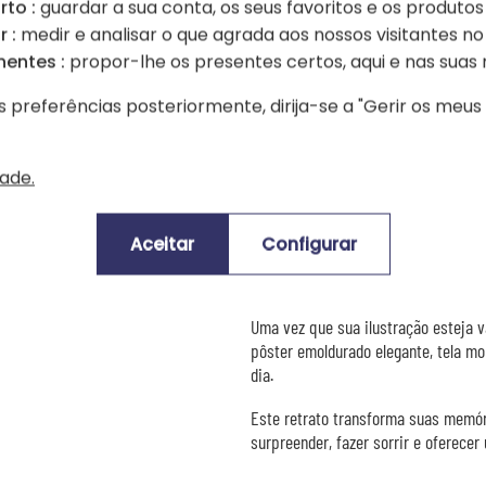
rto :
guardar a sua conta, os seus favoritos e os produtos
⚠️
Importante
 :
medir e analisar o que agrada aos nossos visitantes no 
nentes :
propor-lhe os presentes certos, aqui e nas suas 
A inteligência artificial pode às ve
de pessoas, acessórios, elementos 
s preferências posteriormente, dirija-se a "Gerir os meu
Nós o convidamos a verificar atent
Se o resultado não lhe agradar, você 
dade.
inox personalizados
entre em contato conosco após seu
Aceitar
Configurar
🖼️
Uma obra pronta para ser ex
Uma vez que sua ilustração esteja v
pôster emoldurado elegante, tela mo
dia.
Este retrato transforma suas memór
surpreender, fazer sorrir e oferece