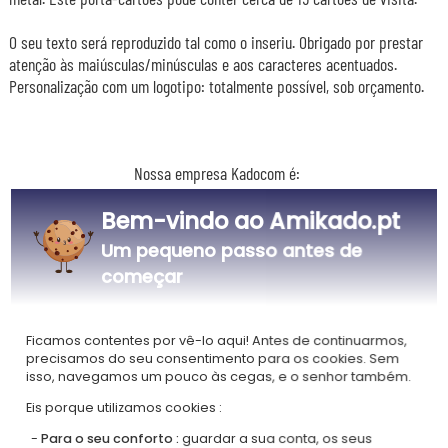
O seu texto será reproduzido tal como o inseriu. Obrigado por prestar
atenção às maiúsculas/minúsculas e aos caracteres acentuados.
Personalização com um logotipo: totalmente possível, sob orçamento.
Nossa empresa Kadocom é:
Bem-vindo ao Amikado.pt
Um pequeno passo antes de
começar
Certificada
Membro do
Ecovadis Silver
Global Compact
Ficamos contentes por vê-lo aqui! Antes de continuarmos,
precisamos do seu consentimento para os cookies. Sem
isso, navegamos um pouco às cegas, e o senhor também.
|
Nossa abordagem RSE
Glossário de rótulos
Este presente é
Eis porque utilizamos cookies :
Para o seu conforto :
guardar a sua conta, os seus