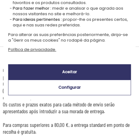
favoritos e os produtos consultados.
Para fazer melhor :
medir e analisar o que agrada aos
nossos visitantes no site e melhorá-lo.
Para ideias pertinentes :
propor-lhe os presentes certos,
aqui e nas suas redes preferidas.
Personalizado
Para alterar as suas preferências posteriormente, dirija-se
em França
a "Gerir os meus cookies" no rodapé da página.
Política de privacidade.
Prazos de entrega e custos de envio
Os prazos de entrega estimados abaixo aplicam-se a encomendas
Aceitar
pagas por Cartão de Crédito ou PayPal.
Os custos e prazos de envio podem variar consoante a sua localização
Configurar
(zonas remotas ou isoladas) e o peso da encomenda (número de artigos
encomendados).
Os custos e prazos exatos para cada método de envio serão
apresentados após introduzir a sua morada de entrega.
Para compras superiores a 80,00 €, a entrega standard em ponto de
recolha é gratuita.