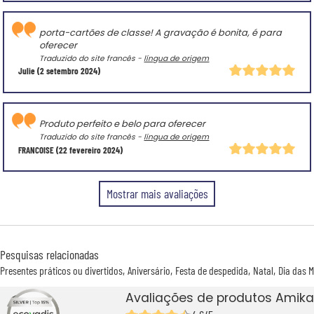
porta-cartões de classe! A gravação é bonita, é para
oferecer
Traduzido do site francês -
língua de origem
Julie
(2 setembro 2024)
Produto perfeito e belo para oferecer
Traduzido do site francês -
língua de origem
FRANCOISE
(22 fevereiro 2024)
Mostrar mais avaliações
Pesquisas relacionadas
Presentes práticos ou divertidos
Aniversário
Festa de despedida
Natal
Dia das 
Avaliações de produtos Amika