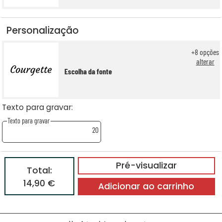
Personalização
+
8
opções
alterar
Escolha da fonte
Texto para gravar:
Texto para gravar
20
Pré-visualizar
Total:
14,90 €
Adicionar ao carrinho