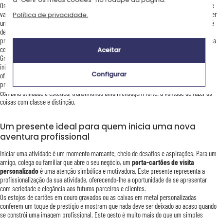
Os porta-cartões de visita personalizados são presentes empresariais particularmente
valorizados e apreciados no contexto da relação com clientes ou entre colegas. Oferecer
Política de privacidade.
uma caixa de cartões de visita gravada aos seus colaboradores, clientes ou parceiros é
demonstrar reconhecimento ao mesmo tempo que lhes oferece um objeto elegante e
prático. É também uma forma de reforçar a identidade da sua empresa, deixando marca
com um logótipo ou cores específicas.
Aceitar
Gravar um logótipo de empresa num
porta-cartões em metal
ou marcar a quente as
iniciais num porta-cartões em couro permite reforçar a identidade da sua marca e
Configurar
oferecer um presente prestigioso e significativo. Perfeito para seminários, eventos
profissionais, presentes de final de ano ou agradecimentos a clientes, este acessório
combina utilidade e estética, transmitindo uma mensagem forte: a vontade de fazer as
coisas com classe e distinção.
Um presente ideal para quem inicia uma nova
aventura profissional
Iniciar uma atividade é um momento marcante, cheio de desafios e aspirações. Para um
amigo, colega ou familiar que abre o seu negócio, um
porta-cartões de visita
personalizado
é uma atenção simbólica e motivadora. Este presente representa a
profissionalização da sua atividade, oferecendo-lhe a oportunidade de se apresentar
com seriedade e elegância aos futuros parceiros e clientes.
Os estojos de cartões em couro gravados ou as caixas em metal personalizadas
conferem um toque de prestígio e mostram que nada deve ser deixado ao acaso quando
se constrói uma imagem profissional. Este gesto é muito mais do que um simples