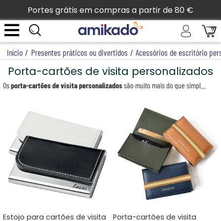
Portes grátis em compras a partir de 80 €
Início
/
Presentes práticos ou divertidos
/
Acessórios de escritório per
Porta-cartões de visita personalizados
Os
porta-cartões de visita personalizados
são muito mais do que simples suportes: são acessórios elegantes e profissionais que refletem a sua imagem. Num mundo em que cada detalhe conta, um estojo para cartões de visita gravado acrescenta um toque de distinção às suas interações profissionais. Seja empresário, comercial ou independente, permite-lhe apresentar os seus cartões com estilo e organização. A nossa coleção propõe modelos refinados e variados: porta-cartões em couro, caixas em metal prateado ou ainda caixas em madeira. Graças às técnicas de gravação a laser ou de marcação a quente (para o couro), cada modelo torna-se único, personalizado com um nome, iniciais ou logótipo.
Ideais como presentes empresariais, para celebrar um novo projeto profissional ou assinalar uma ocasião especial, os porta-cartões de visita personalizados são acessórios intemporais e prestigiados. Combinam estética e praticidade, tornando cada encontro profissional num momento memorável.
Para um espaço de trabalho ainda mais funcional e harmonioso, descubra também os nossos organizadores de escritório personalizados: organizadores, porta-lápis e muito mais!
Estojo para cartões de visita
Porta-cartões de visita