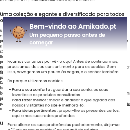
Uma coleção elegante e diversificada para todos
os gostos
Bem-vindo ao Amikado.pt
A nossa coleção de
porta-cartões de visita personalizados
oferece uma grande
Um pequeno passo antes de
variedade de materiais e estilos para responder às preferências de cada um. Quer
procure um modelo sóbrio e elegante em couro, uma caixa em metal prateado moderna
começar
e minimalista, ou uma caixa em madeira acolhedora e natural, encontrará o objeto que
corresponde ao seu estilo pessoal ou profissional.
Os
porta-cartões em couro
são particularmente apreciados pelo toque agradável e
Ficamos contentes por vê-lo aqui! Antes de continuarmos,
pelo aspeto intemporal. As caixas em metal prateado conferem um toque de
precisamos do seu consentimento para os cookies. Sem
modernidade e sofisticação, ideais para quem deseja conjugar elegância e inovação. Por
isso, navegamos um pouco às cegas, e o senhor também.
fim, a nossa
caixa de cartões em madeira
, com um design mais natural, é perfeita
para quem aprecia o lado artesanal e autêntico.
Eis porque utilizamos cookies :
Cada um destes modelos pode ser personalizado através de técnicas de gravação a
laser ou de marcação a quente para couro, permitindo adicionar um nome, iniciais,
Para o seu conforto :
guardar a sua conta, os seus
logótipo ou mensagem pessoal. Esta personalização transforma um simples objeto num
favoritos e os produtos consultados.
presente único e memorável, ou ainda numa ferramenta de comunicação
Para fazer melhor :
medir e analisar o que agrada aos
particularmente distinta. É uma ideia muito elegante para um
presente de aniversário
nossos visitantes no site e melhorá-lo.
ou um
presente para o Dia do Pai
/ Mãe.
Para ideias pertinentes :
propor-lhe os presentes certos,
aqui e nas suas redes preferidas.
Um presente empresarial refinado e útil
Para alterar as suas preferências posteriormente, dirija-se
a "Gerir os meus cookies" no rodapé da página.