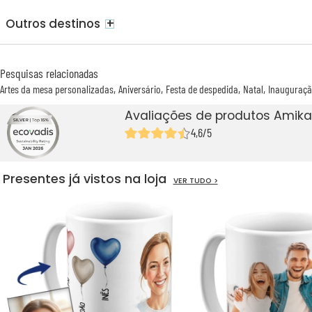
+
Outros destinos
Pesquisas relacionadas
Artes da mesa personalizadas
Aniversário
Festa de despedida
Natal
Inauguraçã
Avaliações de produtos Amika
4,6/5
Presentes já vistos na loja
VER TUDO >