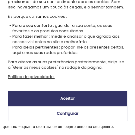
precisamos do seu consentimento para os cookies. Sem
Peace & Love Photo personalizada. Simultaneamente design, na moda e
isso, navegamos um pouco às cegas, e o senhor também.
cheia de emoção, esta caneca seduz pelo seu estilo moderno inspirado
Eis porque utilizamos cookies :
no universo «Peace & Love», revisitado com um toque pessoal único :
Para o seu conforto :
guardar a sua conta, os seus
a sua própria foto. Graças a esta personalização, cada caneca torna-se
favoritos e os produtos consultados.
um objeto decorativo original que a acompanha nas suas pausas para
Para fazer melhor :
medir e analisar o que agrada aos
café, chá ou chocolate quente.
nossos visitantes no site e melhorá-lo.
Para ideias pertinentes :
propor-lhe os presentes certos,
O seu visual contemporâneo, que combina símbolos positivos com a
aqui e nas suas redes preferidas.
valorização da sua imagem, torna-a num acessório tão estético quanto
Para alterar as suas preferências posteriormente, dirija-se
prático. Quer seja para imortalizar um momento em família, uma foto de
a "Gerir os meus cookies" no rodapé da página.
casal, uma lembrança entre amigos ou um instante marcante, esta
Política de privacidade.
caneca transforma os seus momentos preferidos num presente do
quotidiano. A personalização com foto permite criar uma peça única
que reflete a sua personalidade e as suas emoções.
Aceitar
Fabricada em cerâmica de qualidade, oferece uma excelente
resistência das cores e uma impressão nítida para valorizar a sua foto.
Configurar
O seu formato confortável é ideal para saborear todas as suas bebidas
quentes enquanto desfruta de um objeto único no seu género.