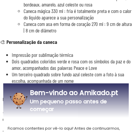
bordeaux, amarelo, azul celeste ou rosa
Caneca mágica 330 ml : fria é totalmente preta e com o calor
do líquido aparece a sua personalização
Caneca com asa em forma de coração 270 ml : 9 cm de altura
| 8 cm de diâmetro
🎨
Personalização da caneca
Impressão por sublimação térmica
Dois quadrados coloridos verde e rosa com os símbolos da paz e do
amor, acompanhados das palavras Peace e Love
Um terceiro quadrado sobre fundo azul celeste com a foto à sua
escolha, acompanhada de um nome
Bem-vindo ao Amikado.pt
Descrição
Um pequeno passo antes de
começar
☮️ Os símbolos Peace and Love para acompanhar a foto de um
ente querido
Ficamos contentes por vê-lo aqui! Antes de continuarmos,
Mostre as suas mais belas recordações no dia a dia com a Caneca