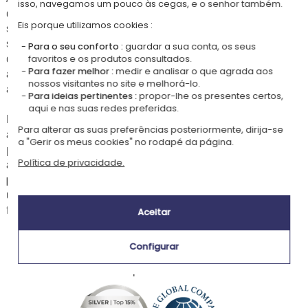
isso, navegamos um pouco às cegas, e o senhor também.
confecionada num tecido suave e resistente
certificado OEKO-TEX®
,
Eis porque utilizamos cookies :
sem substâncias nocivas para a pele delicada das crianças. Com as
suas dimensões de 26 x 32 cm, acolhe lanche, peluche, primeiros
Para o seu conforto :
guardar a sua conta, os seus
cadernos, lápis ou um pequeno livro. As suas alças ajustáveis
favoritos e os produtos consultados.
Para fazer melhor :
medir e analisar o que agrada aos
adaptam-se à morfologia da criança, e a sua pala magnética facilita a
nossos visitantes no site e melhorá-lo.
abertura e o fecho, encorajando a autonomia das mais pequenas.
Para ideias pertinentes :
propor-lhe os presentes certos,
aqui e nas suas redes preferidas.
Para transformar esta mochila num acessório verdadeiramente único,
Para alterar as suas preferências posteriormente, dirija-se
adicione a
personalização por bordado
do nome da sua criança na
a "Gerir os meus cookies" no rodapé da página.
pala frontal, na cor da sua escolha. Presente perfeito para um regresso
às aulas, um aniversário, um batismo, Natal ou o dia da criança, este
Política de privacidade.
presente personalizado
encantará as amantes da natureza e dos
universos ternos. Um
presente original e útil
, cheio de poesia e
frescura.
Aceitar
Configurar
Nossa empresa Kadocom é: