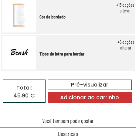
+
13
opções
alterar
Cor de bordado
+
6
opções
alterar
Tipos de letra para bordar
Pré-visualizar
Total:
45,90 €
Adicionar ao carrinho
Você também pode gostar
Descrição