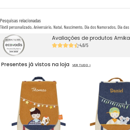
Pesquisas relacionadas
Têxtil personalizado
Aniversário
Natal
Nascimento
Dia dos Namorados
Dia das
Avaliações de produtos Amika
4,6/5
Presentes já vistos na loja
VER TUDO >