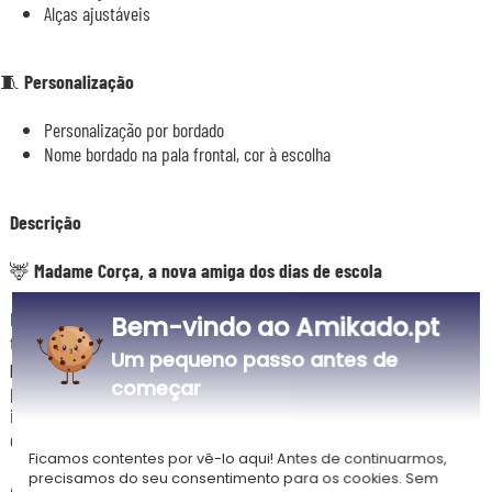
Alças ajustáveis
🧵 Personalização
Personalização por bordado
Nome bordado na pala frontal, cor à escolha
Descrição
🦌 Madame Corça, a nova amiga dos dias de escola
Pequenos cascos, grandes olhos doces e traje outonal: Madame Corça
Bem-vindo ao Amikado.pt
tem tudo para conquistar os corações das meninas. A
Mochila Corça
Um pequeno passo antes de
personalizada
põe em cena esta adorável heroína num formato
começar
pensado para as crianças dos 2 aos 6 anos. Creche, jardim de infância,
infantário ou tempos livres: esta bonita mochila acompanha a sua filha
em todos os seus dias com um toque de doçura selvagem e feminina.
Ficamos contentes por vê-lo aqui! Antes de continuarmos,
precisamos do seu consentimento para os cookies. Sem
Assinada pela marca francesa
L'Oiseau Bateau
, esta mochila é