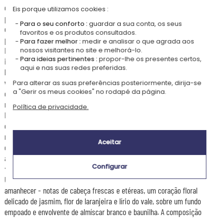
encantador com uma vivacidade e um resultado visual que nada mais
Eis porque utilizamos cookies :
pode igualar. Uma oferta tão original quanto maravilhosa, personalizada
Para o seu conforto :
guardar a sua conta, os seus
com o nome ou a mensagem à sua escolha para um toque ainda mais
favoritos e os produtos consultados.
precioso.
Para fazer melhor :
medir e analisar o que agrada aos
Não é necessário esperar pela noite para apreciar a magia - a
nossos visitantes no site e melhorá-lo.
Para ideias pertinentes :
propor-lhe os presentes certos,
impressão UV a cores é visível e deslumbrante ao primeiro olhar, tão
aqui e nas suas redes preferidas.
bela à plena luz como iluminada pela chama ao crepúsculo. Um
verdadeiro objeto de contemplação e encantamento, que transforma
Para alterar as suas preferências posteriormente, dirija-se
a "Gerir os meus cookies" no rodapé da página.
qualquer interior num cantinho de floresta mágica - para todos os que
nunca deixaram completamente de acreditar nos contos.
Política de privacidade.
Para oferecer esta vela personalizada floresta encantada em todo o seu
esplendor fabuloso, opte pela caixa de madeira de abeto personalizável
mediante impressão UV a cores proposta como opção - um estojo tão
Aceitar
encantado quanto o seu conteúdo, para uma oferta tão preciosa quanto
as maravilhas que ilustra.
Configurar
🌼 O seu perfume: a flor de algodão
Uma fragrância suave e misteriosa como o ar de uma floresta ao
amanhecer - notas de cabeça frescas e etéreas, um coração floral
delicado de jasmim, flor de laranjeira e lírio do vale, sobre um fundo
empoado e envolvente de almíscar branco e baunilha. A composição