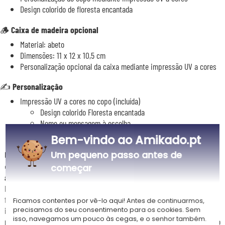
Design colorido de floresta encantada
🪵
Caixa de madeira opcional
Material: abeto
Dimensões: 11 x 12 x 10,5 cm
Personalização opcional da caixa mediante impressão UV a cores
✍️
Personalização
Impressão UV a cores no copo (incluída)
Design colorido Floresta encantada
Nome ou mensagem à escolha
Bem-vindo ao Amikado.pt
Um pequeno passo antes de
Descrição
🌿
Uma vela personalizada floresta encantada, para quem ainda
começar
acredita na magia
Era uma vez uma vela como nenhuma outra... Esta vela personalizada
floresta encantada veste-se de um universo colorido e fabuloso
Ficamos contentes por vê-lo aqui! Antes de continuarmos,
impresso em UV diretamente no copo - fetos exuberantes, cogumelos
precisamos do seu consentimento para os cookies. Sem
isso, navegamos um pouco às cegas, e o senhor também.
mágicos, animais da floresta e criaturas fantásticas formam um quadro