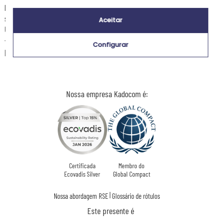
ligeiras, um coração floral de jasmim, flor de laranjeira e lírio do vale,
sobre um fundo empoado e envolvente de almíscar branco e baunilha.
Aceitar
Uma composição apaziguadora que evoca um jardim em plena floração
- o ambiente perfeito para saborear um momento de suavidade
Configurar
primaveril, com a vela acesa, em silêncio e serenidade.
Nossa empresa Kadocom é:
Certificada
Membro do
Ecovadis Silver
Global Compact
|
Nossa abordagem RSE
Glossário de rótulos
Este presente é