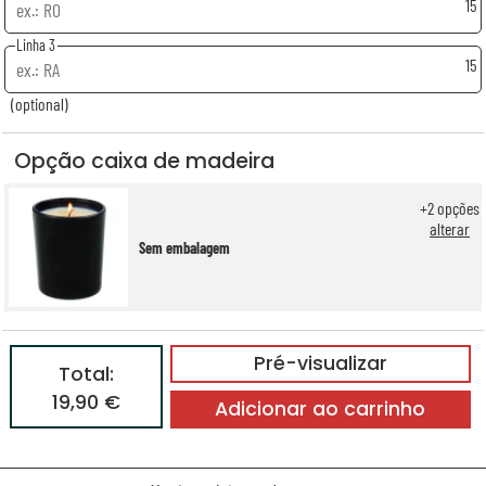
15
Linha 3
15
(optional)
Opção caixa de madeira
+
2
opções
alterar
Sem embalagem
Pré-visualizar
Total:
19,90 €
Adicionar ao carrinho