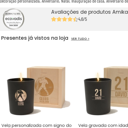
Decoração personalizada
Aniversário
Natal
Inauguração de casa
Aniversário d
Avaliações de produtos Amika
4,6/5
Presentes já vistos na loja
VER TUDO >
Vela personalizada com signo do
Vela gravada com ida