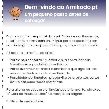
enquadra com graça o nome, a mensagem ou o texto à sua escolha,
gravado a laser no coração do design. Um objeto fino e refinado,
Bem-vindo ao Amikado.pt
pensado para todas as ocasiões que merecem uma oferta tão bela
Um pequeno passo antes de
quanto pessoal - aniversário, Dia da Mãe, Dia de São Valentim ou
começar
simplesmente a vontade de agradar com estilo.
Com a vela apagada, a moldura floral e a personalização revelam-se
Ficamos contentes por vê-lo aqui! Antes de continuarmos,
num delicado cinzento claro sobre o copo preto - discretas, elegantes,
precisamos do seu consentimento para os cookies. Sem
quase poéticas. Depois, assim que se acende, tudo se ilumina com um
isso, navegamos um pouco às cegas, e o senhor também.
encantador brilho dourado na obscuridade, transformando esta vela num
Eis porque utilizamos cookies :
verdadeiro quadro luminoso. Um efeito visual tão impressionante
quanto inesperado, que não deixará de suscitar admiração.
Para o seu conforto :
guardar a sua conta, os seus
favoritos e os produtos consultados.
Para fazer melhor :
medir e analisar o que agrada aos
Para oferecer esta vela personalizada com moldura floral em todo o seu
nossos visitantes no site e melhorá-lo.
esplendor, opte pela caixa de madeira de abeto gravável proposta como
Para ideias pertinentes :
propor-lhe os presentes certos,
opção - um estojo tão refinado quanto o seu conteúdo, para uma oferta
aqui e nas suas redes preferidas.
floral e luminosa de que se guarda uma memória duradoura.
Para alterar as suas preferências posteriormente, dirija-se
a "Gerir os meus cookies" no rodapé da página.
🌼 O seu perfume: a flor de algodão
Política de privacidade.
Uma fragrância cheia de delicadeza floral - notas de cabeça frescas e