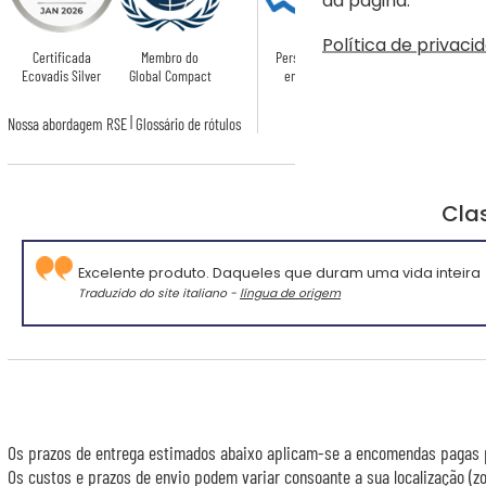
Política de privaci
Certificada
Membro do
Personalizado
Certificado OEKO-
Ecovadis Silver
Global Compact
em França
TEX
|
Nossa abordagem RSE
Glossário de rótulos
Cla
Excelente produto. Daqueles que duram uma vida inteira
Traduzido do site italiano -
língua de origem
Os prazos de entrega estimados abaixo aplicam-se a encomendas pagas p
Os custos e prazos de envio podem variar consoante a sua localização (