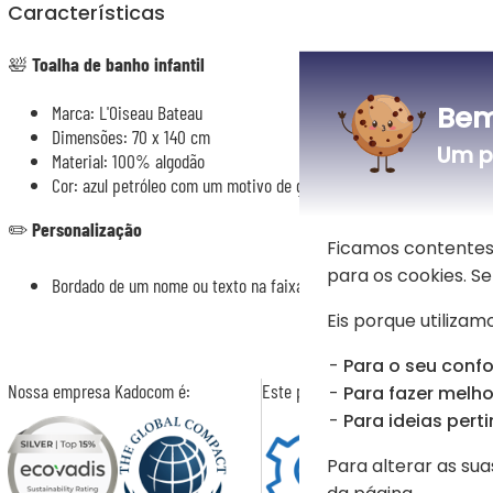
Características
🛀
Toalha de banho infantil
Bem
Marca: L'Oiseau Bateau
Dimensões: 70 x 140 cm
Um p
Material: 100% algodão
Cor: azul petróleo com um motivo de guaxinim bordado num canto
✏️
Personalização
Ficamos contentes
para os cookies. 
Bordado de um nome ou texto na faixa inferior da toalha
Eis porque utilizamo
Para o seu confo
Nossa empresa Kadocom é:
Este presente é
Para fazer melhor
Para ideias perti
Para alterar as sua
da página.