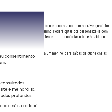
grande menino
 personalizada. De cor azul petróleo e decorada com um adorável guaxinim
á perfeita para um pequeno menino. Poderá optar por personalizá-la com
com o nome da criança. O suficiente para reconfortar o bebé à saída do
 sua bonita ilustração.
nte presente personalizado para um menino, para saídas de duche cheias
seu consentimento
ém.
 consultados.
site e melhorá-lo.
redes preferidas.
s cookies" no rodapé