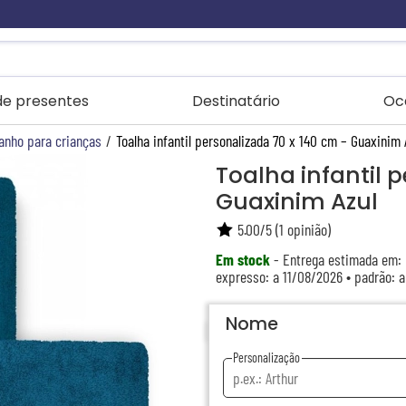
 de presentes
Destinatário
Oc
anho para crianças
/
Toalha infantil personalizada 70 x 140 cm – Guaxinim 
Toalha infantil 
Guaxinim Azul
5.00
/
5
(
1
opinião)
Em stock
- Entrega estimada em:
expresso: a 11/08/2026 • padrão: 
Nome
Personalização