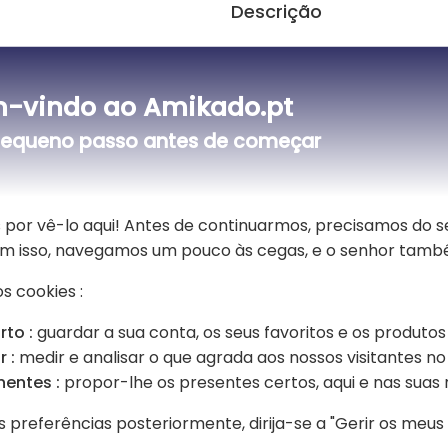
Descrição
🎁 Uma grande toalha para um 
-vindo ao Amikado.pt
Uma bonita toalha de banho infantil
bordado num canto, esta toalha ser
equeno passo antes de começar
bordado na parte inferior da toalha 
duche com o seu pelo absorvente e a
Esta toalha infantil será um excele
 por vê-lo aqui! Antes de continuarmos, precisamos do 
de suavidade.
Sem isso, navegamos um pouco às cegas, e o senhor tamb
s cookies :
rto :
guardar a sua conta, os seus favoritos e os produtos
 :
medir e analisar o que agrada aos nossos visitantes no 
nentes :
propor-lhe os presentes certos, aqui e nas suas 
s preferências posteriormente, dirija-se a "Gerir os meu