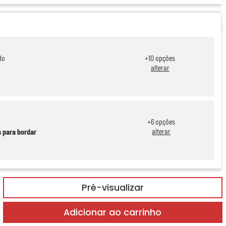
do
+
10
opções
alterar
+
6
opções
alterar
a para bordar
Pré-visualizar
Adicionar ao carrinho