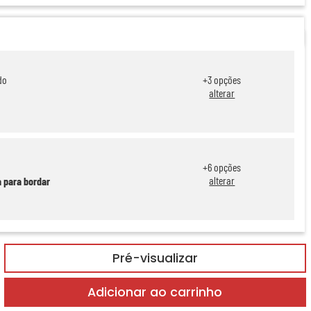
do
+
3
opções
alterar
+
6
opções
alterar
a para bordar
Pré-visualizar
Adicionar ao carrinho