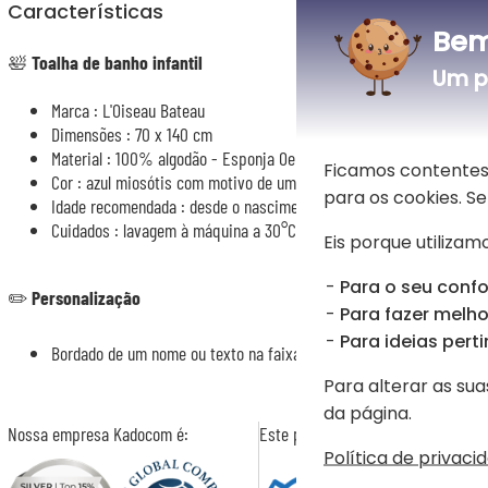
Características
Bem
🛀
Toalha de banho infantil
Um p
Marca : L'Oiseau Bateau
Dimensões : 70 x 140 cm
Material : 100% algodão - Esponja Oeko-Tex
Ficamos contentes
Cor : azul miosótis com motivo de um rato bordado num canto
para os cookies. 
Idade recomendada : desde o nascimento
Cuidados : lavagem à máquina a 30°C
Eis porque utilizamo
Para o seu confo
✏️
Personalização
Para fazer melhor
Para ideias perti
Bordado de um nome ou texto na faixa na parte inferior da toalha
Para alterar as sua
da página.
Nossa empresa Kadocom é:
Este presente é
Política de privaci