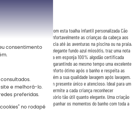
cheia de ternura
nalidade às saídas do banho com esta toalha infantil personalizada Cão
to de 70 x 140 cm, envolve confortavelmente as crianças da cabeça aos
nos, desde a primeira infância até às aventuras na piscina ou na praia.
seu consentimento
o cão coroado, bordado num elegante fundo azul miosótis, traz uma nota
ém.
rianças e adultos. Confecionada em esponja 100% algodão certificada
 toque particularmente suave garantindo ao mesmo tempo uma excelente
 de 450 g/m² assegura um conforto ótimo após o banho e respeita as
 a dia, é fácil de tratar e mantém a sua qualidade lavagem após lavagem.
 consultados.
me transforma esta toalha num presente único e atencioso. Ideal para um
site e melhorá-lo.
uer outra ocasião especial, permite a cada criança reconhecer
redes preferidas.
nquanto desfruta de um acessório tão útil quanto elegante. Uma criação
ternura e praticidade para acompanhar os momentos do banho com toda a
s cookies" no rodapé