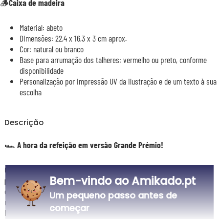
🪵
Caixa de madeira
Material: abeto
Dimensões: 22,4 x 16,3 x 3 cm aprox.
Cor: natural ou branco
Base para arrumação dos talheres: vermelho ou preto, conforme
disponibilidade
Personalização por impressão UV da ilustração e de um texto à sua
escolha
Descrição
🏎️
A hora da refeição em versão Grande Prémio!
Com o
estojo Piloto de Fórmula 1 e os seus talheres
Bem-vindo ao Amikado.pt
personalizados
, cada refeição transforma-se numa corrida
emocionante! Este conjunto inclui 4 talheres adaptados às pequenas
Um pequeno passo antes de
mãos, cada um decorado com um motivo inspirado no mundo da F1:
começar
bandeira axadrezada, capacete, troféu e cronómetro. E o melhor? Cada