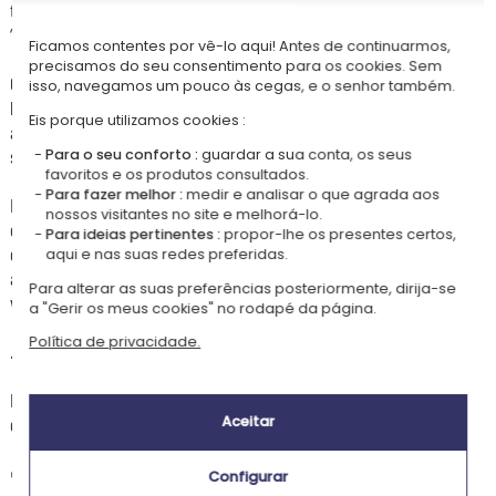
talher será gravado com o nome do seu pequeno piloto, para um efeito
“uau” garantido!
Ficamos contentes por vê-lo aqui! Antes de continuarmos,
precisamos do seu consentimento para os cookies. Sem
O estojo em madeira, disponível em acabamento natural ou pintado de
isso, navegamos um pouco às cegas, e o senhor também.
branco, é decorado com uma ilustração de um piloto vintage em frente
Eis porque utilizamos cookies :
ao seu carro de corrida. Um presente perfeito para que o seu filho se
sinta no pódio a cada dentada!
Para o seu conforto :
guardar a sua conta, os seus
favoritos e os produtos consultados.
Para fazer melhor :
medir e analisar o que agrada aos
Este estojo prático e colorido transforma cada refeição numa aventura:
nossos visitantes no site e melhorá-lo.
o seu filho poderá imaginar corridas emocionantes, cruzar a linha de
Para ideias pertinentes :
propor-lhe os presentes certos,
chegada e conquistar o troféu… enquanto come! Ideal para
aqui e nas suas redes preferidas.
aniversários, festas ou simplesmente para adicionar um toque de
Para alterar as suas preferências posteriormente, dirija-se
velocidade à mesa.
a "Gerir os meus cookies" no rodapé da página.
Política de privacidade.
👶
Idade recomendada
Perfeito para pequenos pilotos que começam a comer sozinhos,
geralmente a partir dos 12 meses.
Aceitar
✏️
Instruções de personalização
Configurar