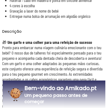
Material : cabo em madeira e ponta em silicone alimentar
4 cores à escolha
Gravação a laser do nome do bebé
Entregue numa bolsa de arrumação em algodão orgânico
Descrição
🎁
Um garfo e uma colher para uma refeição de sucesso
Pronto para embarcar numa viagem culinária emocionante com o teu
bebé? O nosso duo de talheres foi especialmente pensado para o teu
pequeno e acompanha cada dentada cheia de descoberta e aventura!
Com um garfo e uma colher adaptados às pequenas mãos curiosas,
este conjunto oferece uma experiência de refeição segura e divertida
para o teu pequeno gourmet em crescimento. As extremidades
arredondadas e os cabos ergonómicos garantem uma pega fácil e
confortável, para que o teu bebé se foque apenas no prazer de comer.
Bem-vindo ao Amikado.pt
Então, pronto para tornar as refeições do teu bebé tão reconfortantes
como um abraço da mãe?
Um pequeno passo antes de
Encomenda já o nosso duo de talheres para bebé e prepara-te para
começar
refeições cheias de alegria, risos e descobertas!