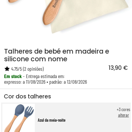
Talheres de bebé em madeira e
silicone com nome
13,90 €
4.75
/
5
(
2
opiniões)
Em stock
- Entrega estimada em:
expresso: a 11/08/2026 • padrão: a 12/08/2026
Cor dos talheres
+
3
cores
alterar
Azul da meia-noite