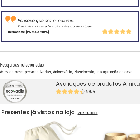
Pensava que eram maiores.
Traduzido do site francês -
língua de origem
Bernadette
(24 maio 2024)
Pesquisas relacionadas
Artes da mesa personalizadas
Aniversário
Nascimento
Inauguração de casa
Avaliações de produtos Amika
4,6/5
Presentes já vistos na loja
VER TUDO >