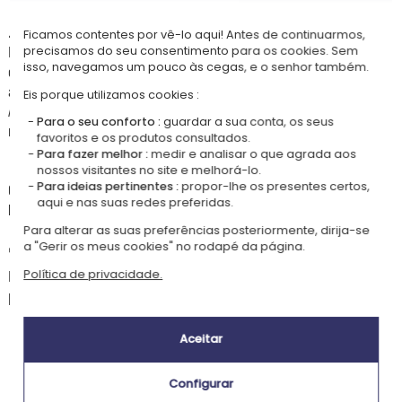
👶🏼
Idade recomendada
Ficamos contentes por vê-lo aqui! Antes de continuarmos,
Para pequenos gourmets que começam a mastigar de forma autónoma,
precisamos do seu consentimento para os cookies. Sem
isso, navegamos um pouco às cegas, e o senhor também.
estes talheres acompanham o teu bebé desde cedo na aprendizagem da
autoalimentação
Eis porque utilizamos cookies :
As pontas são em silicone de qualidade alimentar, sem odor, sem BPA
Para o seu conforto :
guardar a sua conta, os seus
nem PVC.
favoritos e os produtos consultados.
Para fazer melhor :
medir e analisar o que agrada aos
🧽
Cuidados
nossos visitantes no site e melhorá-lo.
Para ideias pertinentes :
propor-lhe os presentes certos,
Os talheres podem ir à máquina de lavar loiça, mas recomenda-se a
aqui e nas suas redes preferidas.
lavagem à mão para preservar melhor a gravação.
Para alterar as suas preferências posteriormente, dirija-se
a "Gerir os meus cookies" no rodapé da página.
✏️
Instruções de personalização
Indica os textos a gravar respeitando maiúsculas e minúsculas. A
Política de privacidade.
personalização será feita exatamente como na pré-visualização.
Aceitar
Nossa empresa Kadocom é:
Configurar