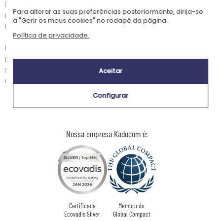
Estão disponíveis dois modelos : a tote bag clássica formato
Para alterar as suas preferências posteriormente, dirija-se
conferência para saídas leves, e a mala de compras com fole para
a "Gerir os meus cookies" no rodapé da página.
maior capacidade no quotidiano.
Política de privacidade.
Confecionados em algodão canvas espesso de 310 gr/m², ambos os
modelos oferecem uma excelente resistência : pode transportar as
suas compras, material desportivo ou essenciais sem receio de
Aceitar
danificar a mala.
Configurar
Nossa empresa Kadocom é:
Certificada
Membro do
Ecovadis Silver
Global Compact