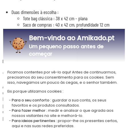
Duas dimensões à escolha :
Tote bag clássica : 38 x 42 cm - plana
Saco de compras : 40 x 42 cm, profundidade 12 cm
Material : 100% algodão canvas 310 gr/m² - espesso e resistente
Bem-vindo ao Amikado.pt
Alças compridas de 70 cm
Personalização por impressão têxtil digital
Um pequeno passo antes de
começar
Descrição
Ficamos contentes por vê-lo aqui! Antes de continuarmos,
🌸 Uma tote bag poética e floral, personalizada à sua imagem
precisamos do seu consentimento para os cookies. Sem
isso, navegamos um pouco às cegas, e o senhor também.
Aliando elegância botânica e praticidade, esta tote bag 100% algodão
Eis porque utilizamos cookies :
exibe poéticos motivos florais que pode personalizar ao seu gosto.
Escolha entre 5 coroas vegetais e acrescente 1 ou 2 linhas de texto
Para o seu conforto :
guardar a sua conta, os seus
para um resultado verdadeiramente único. Perfeita para uma despedida
favoritos e os produtos consultados.
Para fazer melhor :
medir e analisar o que agrada aos
de solteira, uma prenda de despedida ou simplesmente para se
nossos visitantes no site e melhorá-lo.
presentear com um acessório do dia a dia cheio de delicadeza.
Para ideias pertinentes :
propor-lhe os presentes certos,
aqui e nas suas redes preferidas.