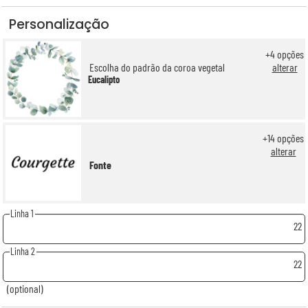
Personalização
+
4
opções
Escolha do padrão da coroa vegetal
alterar
Eucalipto
+
14
opções
alterar
Fonte
Linha 1
22
Linha 2
22
(optional)