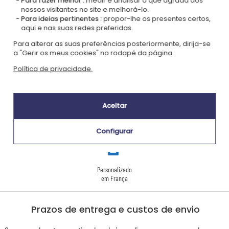
Para fazer melhor :
medir e analisar o que agrada aos
nossos visitantes no site e melhorá-lo.
Para ideias pertinentes :
propor-lhe os presentes certos,
aqui e nas suas redes preferidas.
Para alterar as suas preferências posteriormente, dirija-se
Certificada
Membro do
a "Gerir os meus cookies" no rodapé da página.
Ecovadis Silver
Global Compact
Política de privacidade.
|
Nossa abordagem RSE
Glossário de rótulos
Este presente é
Aceitar
Configurar
Personalizado
em França
Prazos de entrega e custos de envio