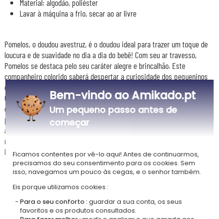
Material: algodão, poliéster
Lavar à máquina a frio, secar ao ar livre
Pomelos, o doudou avestruz, é o doudou ideal para trazer um toque de
loucura e de suavidade no dia a dia do bebê! Com seu ar travesso,
Pomelos se destaca pelo seu caráter alegre e brincalhão. Este
companheiro colorido saberá despertar a curiosidade dos pequeninos
enquanto os conforta nos momentos de carinho.
Bem-vindo ao Amikado.pt
Concebido para estimular os sentidos, Pomelos oferece uma variedade
de texturas divertidas que incentivam à exploração. Suas grandes
Um pequeno passo antes de
patas e seu corpo macio são perfeitos para as pequenas mãos que
começar
adoram agarrar e acariciar. Este doudou combina algodão e poliéster
reciclado, garantindo o máximo de conforto para a pele delicada dos
bebês.
Ficamos contentes por vê-lo aqui! Antes de continuarmos,
precisamos do seu consentimento para os cookies. Sem
isso, navegamos um pouco às cegas, e o senhor também.
Eis porque utilizamos cookies :
Nossa empresa Kadocom é:
Para o seu conforto :
guardar a sua conta, os seus
favoritos e os produtos consultados.