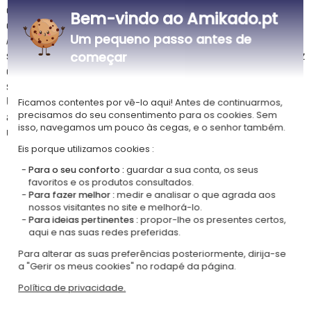
ouriço, coelho ou urso. O nome da criança é impresso acima de um
Bem-vindo ao Amikado.pt
desses pequenos companheiros de quarto.
Um pequeno passo antes de
A moldura está fixada em uma bonita base de madeira de faia de onde
são emitidas luzes LED de diferentes cores. Você pode fixar a cor da luz
começar
de sua escolha (amarelo, azul, verde ou ainda rosa) ou deixá-las se
sucederem sem interrupção.
Um encantador presente a oferecer para um nascimento, Natal ou um
Ficamos contentes por vê-lo aqui! Antes de continuarmos,
aniversário para um toque decorativo, design e... bucólico no quarto de
precisamos do seu consentimento para os cookies. Sem
isso, navegamos um pouco às cegas, e o senhor também.
uma criança.
Eis porque utilizamos cookies :
Para o seu conforto :
guardar a sua conta, os seus
favoritos e os produtos consultados.
Para fazer melhor :
medir e analisar o que agrada aos
Nossa empresa Kadocom é:
nossos visitantes no site e melhorá-lo.
Para ideias pertinentes :
propor-lhe os presentes certos,
aqui e nas suas redes preferidas.
Para alterar as suas preferências posteriormente, dirija-se
a "Gerir os meus cookies" no rodapé da página.
Política de privacidade.
Certificada
Membro do