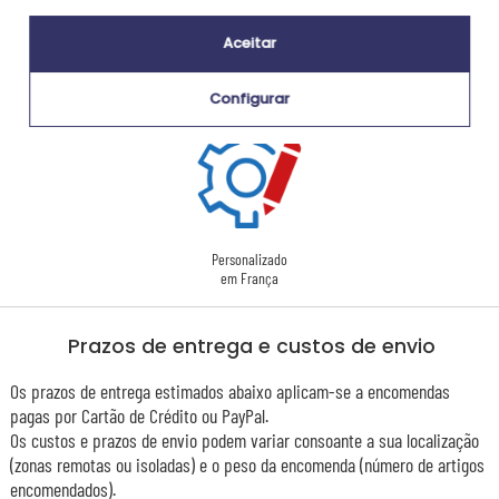
Ecovadis Silver
Global Compact
Aceitar
|
Nossa abordagem RSE
Glossário de rótulos
Este presente é
Configurar
Personalizado
em França
Prazos de entrega e custos de envio
Os prazos de entrega estimados abaixo aplicam-se a encomendas
pagas por Cartão de Crédito ou PayPal.
Os custos e prazos de envio podem variar consoante a sua localização
(zonas remotas ou isoladas) e o peso da encomenda (número de artigos
encomendados).