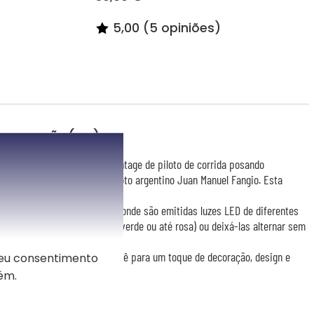
5,00 (5 opiniões)
a) campeão(na)
é decorada com um padrão vintage de piloto de corrida posando
arro que lembra o ilustre piloto argentino Juan Manuel Fangio. Esta
ro nome da criança.
 base de madeira de faia de onde são emitidas luzes LED de diferentes
de sua escolha (amarela, azul, verde ou até rosa) ou deixá-las alternar sem
ecer a uma criança ou um bebê para um toque de decoração, design e
seu consentimento
ém.