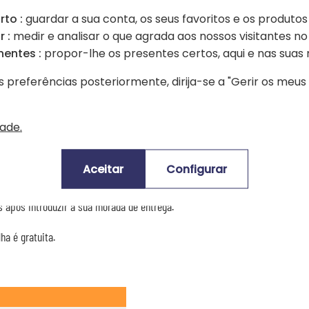
rto :
guardar a sua conta, os seus favoritos e os produtos
 :
medir e analisar o que agrada aos nossos visitantes no 
nentes :
propor-lhe os presentes certos, aqui e nas suas 
s preferências posteriormente, dirija-se a "Gerir os meu
dade.
Prazos de entrega e custos de envio
Aceitar
Configurar
or Cartão de Crédito ou PayPal.
zonas remotas ou isoladas) e o peso da encomenda (número de artigos enco
 após introduzir a sua morada de entrega.
ha é gratuita.