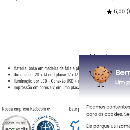
5,00 (
A luz de pres
Matéria: base em madeira de faia e placa em plexiglas
Bem
Dimensões: 20 x 13 cm (placa: 17 x 13 cm)
Iluminação por LED - Conexão USB + adaptador de tomada
Um p
Impressão em cores UV em uma placa de plexiglas da sua persona
Ficamos contentes
Nossa empresa Kadocom é:
Este presente é
para os cookies. 
Eis porque utilizamo