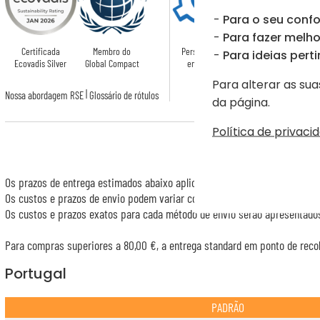
Para o seu confo
Para fazer melhor
Certificada
Membro do
Personalizado
Para ideias perti
Ecovadis Silver
Global Compact
em França
Para alterar as sua
|
Nossa abordagem RSE
Glossário de rótulos
da página.
Política de privaci
Os prazos de entrega estimados abaixo aplicam-se a encomendas pagas p
Os custos e prazos de envio podem variar consoante a sua localização (
Os custos e prazos exatos para cada método de envio serão apresentados
Para compras superiores a 80,00 €, a entrega standard em ponto de recol
Portugal
PADRÃO