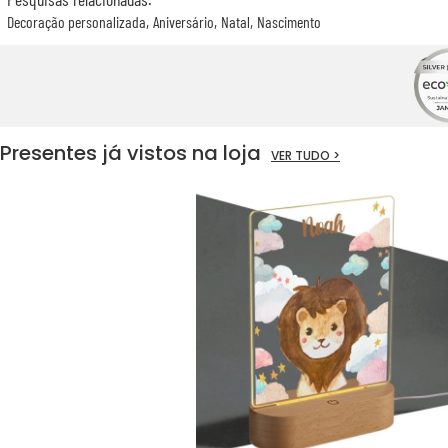
Decoração personalizada
Aniversário
Natal
Nascimento
Presentes já vistos na loja
VER TUDO >