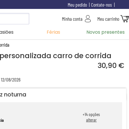
Meu pedido
Contate-nos
Minha conta
Meu carrinho
asiões
Férias
Novos presentes
orrida
personalizada carro de corrida
30,90 €
a 12/08/2026
uz noturna
+
14
opções
alterar
cia