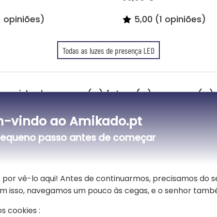
1 opiniões)
5,00 (1 opiniões)
Todas as luzes de presença LED
ença ideal para um(a) futuro(a) pequeno(
A lâmpada personalizada Fórmula 1 
-vindo ao Amikado.pt
orgulhosamente diante do seu lindo c
ilustração é acompanhada do primei
equeno passo antes de começar
lização
A moldura está fixada em uma bonita
cores. Você pode fixar a cor da luz 
interrupção.
Um presente muito bonito para ofer
 por vê-lo aqui! Antes de continuarmos, precisamos do 
pessoal em seu quarto.
Sem isso, navegamos um pouco às cegas, e o senhor tamb
s cookies :