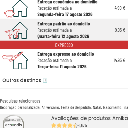
Entrega económica ao domicílio
Receção estimada a
4,90 €
Segunda-feira 17 agosto 2026
Entrega padrão ao domicílio
Receção estimada a
9,95 €
Quarta-feira 12 agosto 2026
EXPRESSO
Entrega expresso ao domicílio
Receção estimada a
14,95 €
Terça-feira 11 agosto 2026
+
Outros destinos
Pesquisas relacionadas
Decoração personalizada
Aniversário
Festa de despedida
Natal
Nascimento
In
Avaliações de produtos Amika
4,6/5