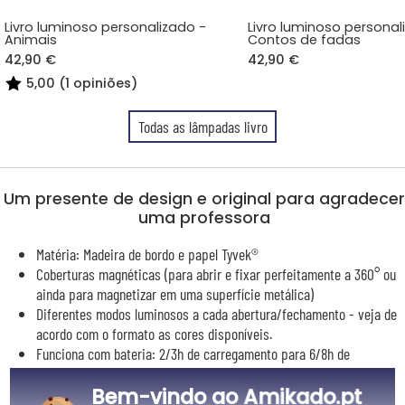
Livro luminoso personalizado -
Livro luminoso personal
Animais
Contos de fadas
42,90 €
42,90 €
5,00 (1 opiniões)
Todas as lâmpadas livro
Um presente de design e original para agradecer
uma professora
Matéria: Madeira de bordo e papel Tyvek®
Coberturas magnéticas (para abrir e fixar perfeitamente a 360° ou
ainda para magnetizar em uma superfície metálica)
Diferentes modos luminosos a cada abertura/fechamento - veja de
acordo com o formato as cores disponíveis.
Funciona com bateria: 2/3h de carregamento para 6/8h de
funcionamento.
Bem-vindo ao Amikado.pt
Gravação da capa em madeira realizada a laser.