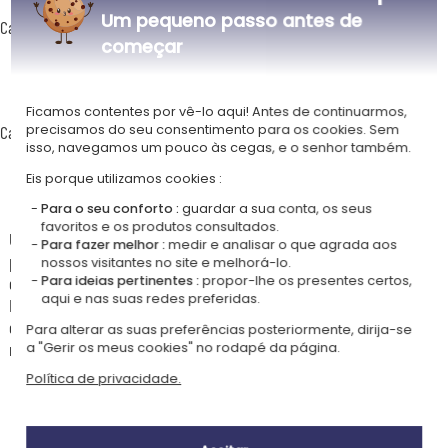
Um pequeno passo antes de
Características do
pequeno formato
:
começar
Dimensões: 9 x 12.2 x 2.5 cm
Modos luminosos LED: branco, branco quente, amarelo, vermelho,
azul, verde.
Ficamos contentes por vê-lo aqui! Antes de continuarmos,
precisamos do seu consentimento para os cookies. Sem
Características do
grande formato
:
isso, navegamos um pouco às cegas, e o senhor também.
Dimensões: 17 x 21.5 x 2.5 cm
Modos luminosos: branco e branco quente.
Eis porque utilizamos cookies :
Para o seu conforto :
guardar a sua conta, os seus
favoritos e os produtos consultados.
Um presente de fim de ano letivo apropriado para agradecer o
Para fazer melhor :
medir e analisar o que agrada aos
professor ou a professora do seu filho: um livro, mas não é um
nossos visitantes no site e melhorá-lo.
qualquer livro, pois serve de lâmpada.
Para ideias pertinentes :
propor-lhe os presentes certos,
aqui e nas suas redes preferidas.
Escolha o seu formato e preencha o texto de personalização da capa
em madeira. Ele será gravado a laser dentro de um bonito padrão
Para alterar as suas preferências posteriormente, dirija-se
representando as pequenas mãos dos alunos.
a "Gerir os meus cookies" no rodapé da página.
Política de privacidade.
Nossa empresa Kadocom é: