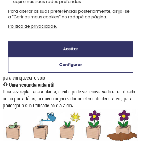
aqui e nas suas redes preferidas.
💧
Um cultivo simples e divertido
Para alterar as suas preferências posteriormente, dirija-se
Para fazer crescer a planta, retire simplesmente a proteção situada na
a "Gerir os meus cookies" no rodapé da página.
parte superior do cubo, adicione um pouco de água e coloque-o num
Política de privacidade.
local luminoso. Após alguns dias, os primeiros rebentos começam a
aparecer. Com uma rega leve e regular, a planta desenvolver-se-á
progressivamente.
💚
Durável e ecológico
Aceitar
Fabricado em madeira biodegradável, o cubo pode ser plantado
diretamente num vaso ou em plena terra quando a planta fica
Configurar
demasiado grande. A madeira decompõe-se naturalmente e contribui
para enriquecer o solo.
♻️
Uma segunda vida útil
Uma vez replantada a planta, o cubo pode ser conservado e reutilizado
como porta-lápis, pequeno organizador ou elemento decorativo, para
prolongar a sua utilidade no dia a dia.