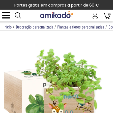
Portes grátis em compras a partir de 80 €
Início
/
Decoração personalizada
/
Plantas e flores personalizadas
/
Ec