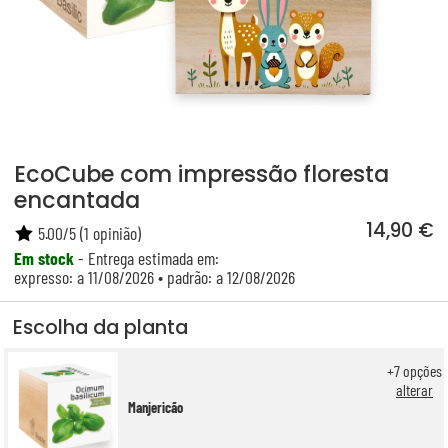
EcoCube com impressão floresta
encantada
14,90 €
5.00
/
5
(
1
opinião)
Em stock
- Entrega estimada em:
expresso: a 11/08/2026 • padrão: a 12/08/2026
Escolha da planta
+
7
opções
alterar
Manjericão