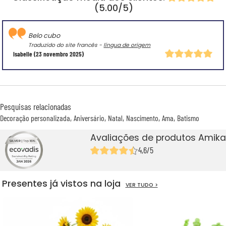
(5.00/5)
Belo cubo
Traduzido do site francês -
língua de origem
Isabelle
(23 novembro 2025)
Pesquisas relacionadas
Decoração personalizada
Aniversário
Natal
Nascimento
Ama
Batismo
Avaliações de produtos Amika
4,6/5
Presentes já vistos na loja
VER TUDO >