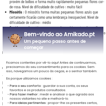
provém de bolbos e forma muito rapidamente pequenas flores cor-
de-rosa. Nível de dificuldade de cultivo : muito fácil
Miosótis
: O miosótis forma muitas pequenas flores azuis que
certamente ficarão como uma lembrança inesquecível. Nível de
dificuldade de cultivo : médio
Centáurea
: A centáurea cresce muito rapidamente e forma flores
azul-escuro muito volumosas. Nível de dificuldade de cultivo : muito
Bem-vindo ao Amikado.pt
fácil
Um pequeno passo antes de
começar
Descrição
🌲
Um EcoCube personalizado com decoração de floresta
Ficamos contentes por vê-lo aqui! Antes de continuarmos,
encantada
precisamos do seu consentimento para os cookies. Sem
isso, navegamos um pouco às cegas, e o senhor também.
Traga um toque de poesia e de natureza com este EcoCube
Eis porque utilizamos cookies :
personalizado Floresta Encantada. Este cubo de madeira biodegradável
Para o seu conforto :
guardar a sua conta, os seus
contém tudo o que é necessário para fazer crescer uma planta
favoritos e os produtos consultados.
facilmente. A sua decoração inspirada no universo da floresta e a sua
Para fazer melhor :
medir e analisar o que agrada aos
personalização tornam-no um objeto original, ideal para oferecer ou
nossos visitantes no site e melhorá-lo.
para decorar um interior com uma nota natural e mágica.
Para ideias pertinentes :
propor-lhe os presentes certos,