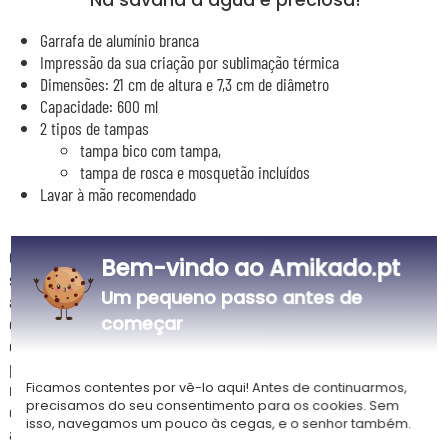
Na savana a água é preciosa!
Garrafa de alumínio branca
Impressão da sua criação por sublimação térmica
Dimensões: 21 cm de altura e 7,3 cm de diâmetro
Capacidade: 600 ml
2 tipos de tampas
tampa bico com tampa,
tampa de rosca e mosquetão incluídos
Lavar à mão recomendado
Ofereça esta encantadora garrafa personalizada com um decoração
Bem-vindo ao Amikado.pt
safari a uma criança para a escola ou a creche na ocasião do regresso
Um pequeno passo antes de
às aulas ou qualquer outro evento. A impressão do seu nome permitirá
começar
que ela reconheça facilmente a sua garrafa, evitando perdas ou trocas,
e a encorajará a hidratar-se regularmente. Esta garrafa de 600 mL
permanece suficientemente leve para não sobrecarregar muito a sua
mochila. Escolha a fonte do seu nome, e pronto! ... você só tem que
Ficamos contentes por vê-lo aqui! Antes de continuarmos,
precisamos do seu consentimento para os cookies. Sem
encomendar este acessório prático e original para a escola que poderá
isso, navegamos um pouco às cegas, e o senhor também.
associar, se desejar, a uma caixa de lanche adornada com os mesmos