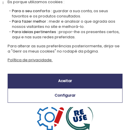
motivos... ou por que não outro design para completar a coleção!
Eis porque utilizamos cookies :
Para o seu conforto :
guardar a sua conta, os seus
favoritos e os produtos consultados.
Para fazer melhor :
medir e analisar o que agrada aos
Nossa empresa Kadocom é:
nossos visitantes no site e melhorá-lo.
Para ideias pertinentes :
propor-lhe os presentes certos,
aqui e nas suas redes preferidas.
Para alterar as suas preferências posteriormente, dirija-se
a "Gerir os meus cookies" no rodapé da página.
Política de privacidade.
Certificada
Membro do
Ecovadis Silver
Global Compact
Aceitar
|
Nossa abordagem RSE
Glossário de rótulos
Este presente é
Configurar