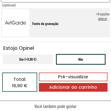
(optional)
+
9
opções
alterar
Fonte de gravação
Estojo Opinel
Sim (+11,90 €)
Não
Pré-visualizar
Total:
16,90 €
Adicionar ao carrinho
Você também pode gostar