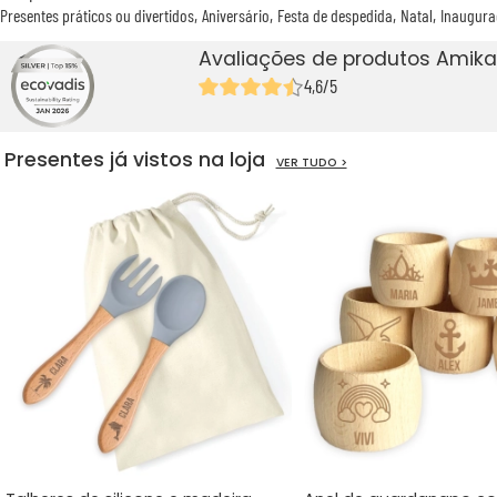
Presentes práticos ou divertidos
Aniversário
Festa de despedida
Natal
Inaugura
Avaliações de produtos Amika
4,6/5
Presentes já vistos na loja
VER TUDO >