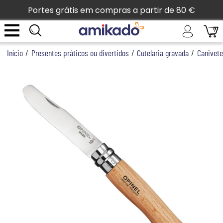
Portes grátis em compras a partir de 80 €
Início
/
Presentes práticos ou divertidos
/
Cutelaria gravada
/
Canivete