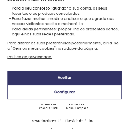
regulamentação portuguesa relativas ao uso e posse de canivetes : a
Para o seu conforto :
guardar a sua conta, os seus
compra e posse de um canivete são livres desde que se tenha pelo
favoritos e os produtos consultados.
menos 18 anos completos. O porte e o transporte só são lícitos quando
Para fazer melhor :
medir e analisar o que agrada aos
se podem justificar motivos legítimos, de preferência numa bainha
nossos visitantes no site e melhorá-lo.
Para ideias pertinentes :
propor-lhe os presentes certos,
rígida e fechada. Algumas restrições locais podem aplicar-se em locais
aqui e nas suas redes preferidas.
abertos ao público como salas de concertos, aeroportos ou estações.
Para alterar as suas preferências posteriormente, dirija-se
a "Gerir os meus cookies" no rodapé da página.
Política de privacidade.
Nossa empresa Kadocom é:
Aceitar
Configurar
Certificada
Membro do
Ecovadis Silver
Global Compact
|
Nossa abordagem RSE
Glossário de rótulos