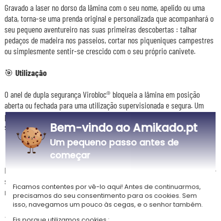
Gravado a laser no dorso da lâmina com o seu nome, apelido ou uma
data, torna-se uma prenda original e personalizada que acompanhará o
seu pequeno aventureiro nas suas primeiras descobertas : talhar
pedaços de madeira nos passeios, cortar nos piqueniques campestres
ou simplesmente sentir-se crescido com o seu próprio canivete.
🎯
Utilização
O anel de dupla segurança Virobloc® bloqueia a lâmina em posição
aberta ou fechada para uma utilização supervisionada e segura. Um
primeiro canivete para oferecer com orgulho — a utilizar sob a
Bem-vindo ao Amikado.pt
supervisão de um adulto.
Um pequeno passo antes de
🧽
Manutenção
começar
Não mergulhar o canivete em água — o cabo de madeira pode deformar-
se. Não lavar a lâmina diretamente sob água corrente. A lavagem na
Ficamos contentes por vê-lo aqui! Antes de continuarmos,
máquina de lavar loiça é totalmente desaconselhada.
precisamos do seu consentimento para os cookies. Sem
isso, navegamos um pouco às cegas, e o senhor também.
⚠️ Chamamos a atenção dos consumidores para a legislação e
Eis porque utilizamos cookies :