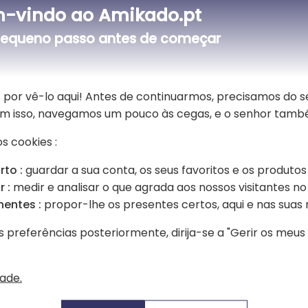
Celebre os momentos mais bonitos 
-vindo ao Amikado.pt
presente elegante e festivo, ideal 
conjunto requintado inclui dois fl
equeno passo antes de começar
felicidade em torno de uma taça ci
mensagem única, este presente torn
 por vê-lo aqui! Antes de continuarmos, precisamos do 
Fabricados em vidro de qualidade, o
chique a cada degustação. A gravaç
Sem isso, navegamos um pouco às cegas, e o senhor tamb
para imortalizar um casamento, um n
s cookies :
mesmo tempo decorativa e útil, est
rto :
guardar a sua conta, os seus favoritos e os produtos
Perfeita para oferecer a um casal,
 :
medir e analisar o que agrada aos nossos visitantes no 
ua escolha
personalizada alia convívio, elegân
tivo de flutes e o seu texto
partilhada. Um presente intemporal 
nentes :
propor-lhe os presentes certos, aqui e nas suas 
celebração.
s preferências posteriormente, dirija-se a "Gerir os meu
dade.