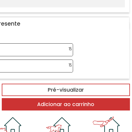
resente
15
15
Pré-visualizar
Adicionar ao carrinho