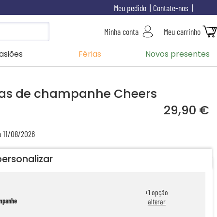
Meu pedido
Contate-nos
Minha conta
Meu carrinho
asiões
Férias
Novos presentes
aças de champanhe Cheers
29,90 €
a 11/08/2026
personalizar
+
1
opção
ampanhe
alterar