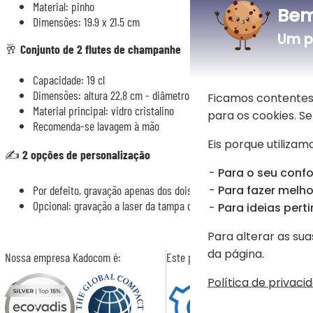
Material: pinho
Bem
Dimensões: 19.9 x 21.5 cm
Um p
🥂
Conjunto de 2 flutes de champanhe
Capacidade: 19 cl
Dimensões: altura 22,8 cm - diâmetro 4,8 cm
Ficamos contentes
Material principal: vidro cristalino
para os cookies. 
Recomenda-se lavagem à mão
Eis porque utilizamo
✍️
2 opções de personalização
Para o seu confo
Para fazer melhor
Por defeito, gravação apenas dos dois flutes com o(s) nome(s) à s
Opcional: gravação a laser da tampa deslizante da caixa com um mo
Para ideias perti
Para alterar as sua
da página.
Nossa empresa Kadocom é:
Este presente é
Política de privaci