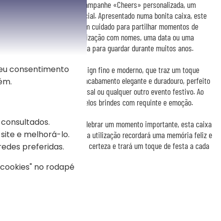
com a caixa de 2 flutes de champanhe «Cheers» personalizada, um
para marcar uma ocasião especial. Apresentado numa bonita caixa, este
utes de champanhe gravados com cuidado para partilhar momentos de
ntilante. Graças à sua personalização com nomes, uma data ou uma
a-se uma recordação preciosa para guardar durante muitos anos.
seu consentimento
s flutes seduzem pelo seu design fino e moderno, que traz um toque
ão personalizada oferece um acabamento elegante e duradouro, perfeito
ém.
oivado, um aniversário de casal ou qualquer outro evento festivo. Ao
a caixa acompanha os mais belos brindes com requinte e emoção.
 consultados.
 a pessoas queridas ou para celebrar um momento importante, esta caixa
site e melhorá-lo.
cia e uma atenção pessoal. Cada utilização recordará uma memória feliz e
e sofisticado que agradará de certeza e trará um toque de festa a cada
redes preferidas.
s cookies" no rodapé