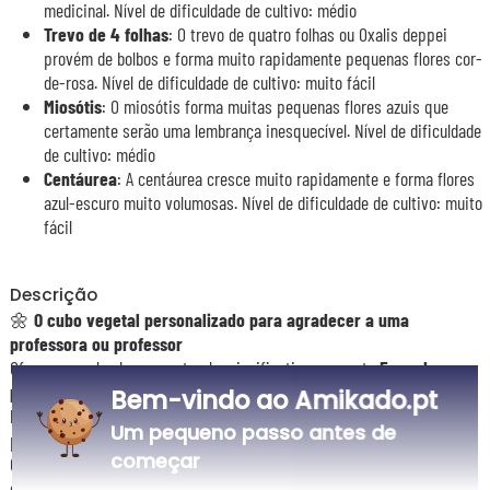
medicinal. Nível de dificuldade de cultivo: médio
Trevo de 4 folhas
: O trevo de quatro folhas ou Oxalis deppei
provém de bolbos e forma muito rapidamente pequenas flores cor-
de-rosa. Nível de dificuldade de cultivo: muito fácil
Miosótis
: O miosótis forma muitas pequenas flores azuis que
certamente serão uma lembrança inesquecível. Nível de dificuldade
de cultivo: médio
Centáurea
: A centáurea cresce muito rapidamente e forma flores
azul-escuro muito volumosas. Nível de dificuldade de cultivo: muito
fácil
Descrição
🌼
O cubo vegetal personalizado para agradecer a uma
professora ou professor
Ofereça uma lembrança natural e significativa com este
Ecocube
personalizado Obrigado Professora
. Num cubo de madeira
Bem-vindo ao Amikado.pt
biodegradável, as sementes transformam-se rapidamente numa bonita
Um pequeno passo antes de
planta para fazer crescer.
começar
O cubo é gravado a laser com uma mensagem simpática como o nome
do(s) aluno(s), o ano letivo ou o nome da escola, até 4 linhas para um