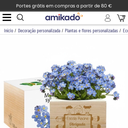
Portes grátis em compras a partir de 80 €
Início
/
Decoração personalizada
/
Plantas e flores personalizadas
/
Ec