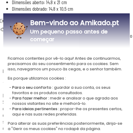
Dimensões aberto: 14,8 x 21 cm
Dimensões dobrado: 14,8 x 10,5 cm
✉️ Cartão entregue com o seu envelope, pronto a oferecer
Bem-vindo ao Amikado.pt
🎨 Personalização:
Um pequeno passo antes de
5 cores à escolha: azul-marinho, rosa, vermelho, turquesa ou branco
começar
Personalização da capa com uma mensagem
Personalização opcional da mensagem no interior do cartão
Ficamos contentes por vê-lo aqui! Antes de continuarmos,
precisamos do seu consentimento para os cookies. Sem
isso, navegamos um pouco às cegas, e o senhor também.
Descrição
Eis porque utilizamos cookies :
⭐ Um design festivo e cintilante
Para o seu conforto :
guardar a sua conta, os seus
favoritos e os produtos consultados.
Faça brilhar as suas mensagens com o cartão de felicitações Shining
Para fazer melhor :
medir e analisar o que agrada aos
Stars, um modelo de design alegre e cintilante, ideal para celebrar as
nossos visitantes no site e melhorá-lo.
grandes ocasiões. A sua capa adorna-se de uma constelação de
Para ideias pertinentes :
propor-lhe os presentes certos,
estrelas de contornos dourados, prateados e preenchidos, espalhadas
aqui e nas suas redes preferidas.
sobre um fundo colorido para criar um verdadeiro céu estrelado. Ao
Para alterar as suas preferências posteriormente, dirija-se
centro, um cartucho branco de cantos arredondados valoriza a sua
a "Gerir os meus cookies" no rodapé da página.