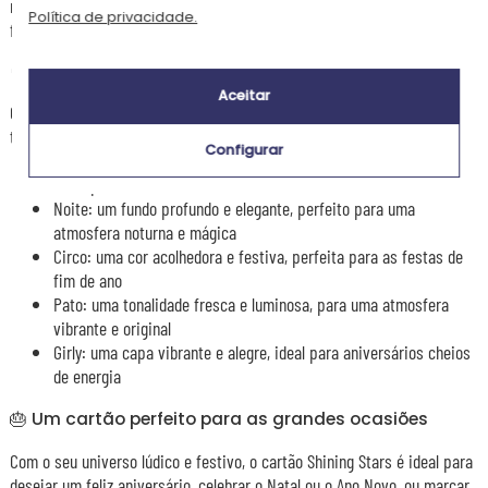
mensagem personalizada, como uma bolha de luz no meio do
Política de privacidade.
firmamento.
🎨 5 ambientes coloridos à escolha
Aceitar
O cartão Shining Stars declina-se em cinco universos para se adaptar a
todas as celebrações:
Configurar
Branco: um fundo puro e luminoso, para uma elegância suave e
intemporal
Noite: um fundo profundo e elegante, perfeito para uma
atmosfera noturna e mágica
Circo: uma cor acolhedora e festiva, perfeita para as festas de
fim de ano
Pato: uma tonalidade fresca e luminosa, para uma atmosfera
vibrante e original
Girly: uma capa vibrante e alegre, ideal para aniversários cheios
de energia
🎂 Um cartão perfeito para as grandes ocasiões
Com o seu universo lúdico e festivo, o cartão Shining Stars é ideal para
desejar um feliz aniversário, celebrar o Natal ou o Ano Novo, ou marcar