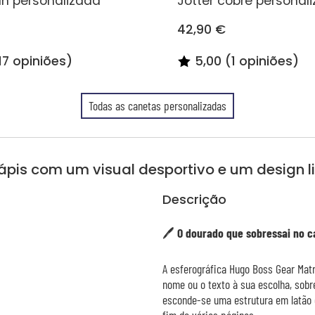
n personalizada
Jotter cobre personal
42,90 €
17 opiniões)
5,00 (1 opiniões)
Todas as canetas personalizadas
ápis com um visual desportivo e um design 
Descrição
🖊️ O dourado que sobressai no c
A esferográfica Hugo Boss Gear Matr
nome ou o texto à sua escolha, sobr
esconde-se uma estrutura em latão
fim de várias páginas.