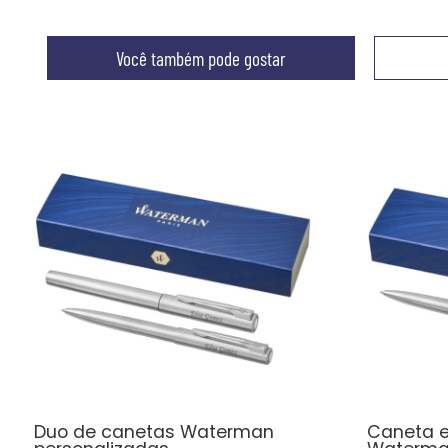
Você também pode gostar
Duo de canetas Waterman
Caneta e