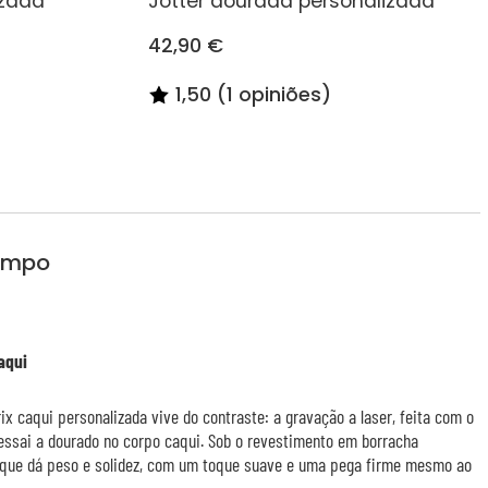
izada
Jotter dourada personalizada
42,90 €
1,50 (1 opiniões)
limpo
aqui
ix caqui personalizada vive do contraste: a gravação a laser, feita com o
essai a dourado no corpo caqui. Sob o revestimento em borracha
 que dá peso e solidez, com um toque suave e uma pega firme mesmo ao