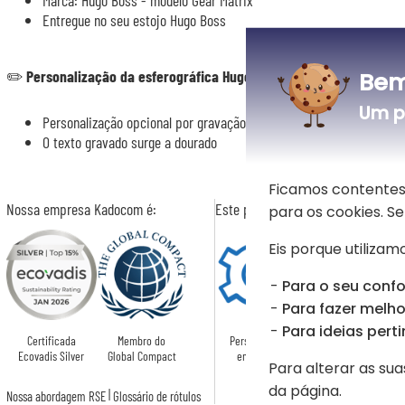
Entregue no seu estojo Hugo Boss
Bem
✏️
Personalização da esferográfica Hugo Boss Gear Matrix caqui
Um p
Personalização opcional por gravação a laser de um nome ou de um
O texto gravado surge a dourado
Ficamos contentes
Nossa empresa Kadocom é:
Este presente é
para os cookies. 
Eis porque utilizamo
Para o seu confo
Para fazer melhor
Para ideias perti
Certificada
Membro do
Personalizado
Ecovadis Silver
Global Compact
em França
Para alterar as sua
da página.
|
Nossa abordagem RSE
Glossário de rótulos