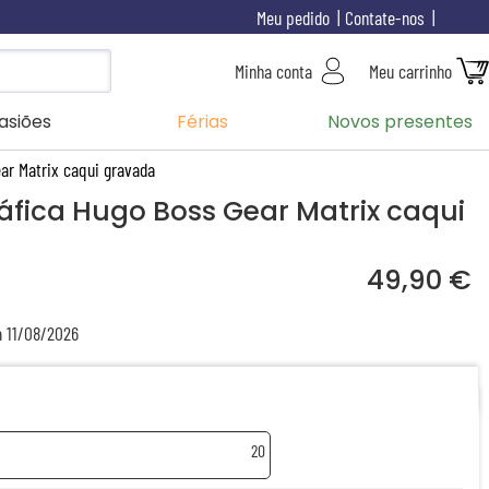
Meu pedido
Contate-nos
Minha conta
Meu carrinho
asiões
Férias
Novos presentes
ar Matrix caqui gravada
áfica Hugo Boss Gear Matrix caqui
49,90 €
a 11/08/2026
20