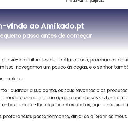
✨ Uma caneta sóbria para o escr
-vindo ao Amikado.pt
Os seus 14 cm e 1,3 cm de diâmetro
lugar no bolso de um casaco, numa p
equeno passo antes de começar
caneta para reuniões, assinaturas 
 texto à sua escolha
🎁 Uma ideia de presente com c
 por vê-lo aqui! Antes de continuarmos, precisamos do 
A caneta chega no seu estojo Hugo B
Sem isso, navegamos um pouco às cegas, e o senhor tamb
agradecimento a um colega, reforma 
é um presente elegante e útil, que 
s cookies :
rto :
guardar a sua conta, os seus favoritos e os produtos
 :
medir e analisar o que agrada aos nossos visitantes no 
nentes :
propor-lhe os presentes certos, aqui e nas suas 
s preferências posteriormente, dirija-se a "Gerir os meu