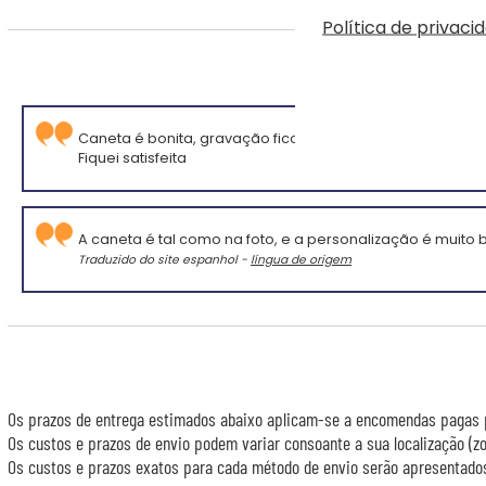
Política de privaci
Cla
Caneta é bonita, gravação ficou muito bem.
Fiquei satisfeita
A caneta é tal como na foto, e a personalização é muito
Traduzido do site espanhol -
língua de origem
Os prazos de entrega estimados abaixo aplicam-se a encomendas pagas p
Os custos e prazos de envio podem variar consoante a sua localização (
Os custos e prazos exatos para cada método de envio serão apresentados