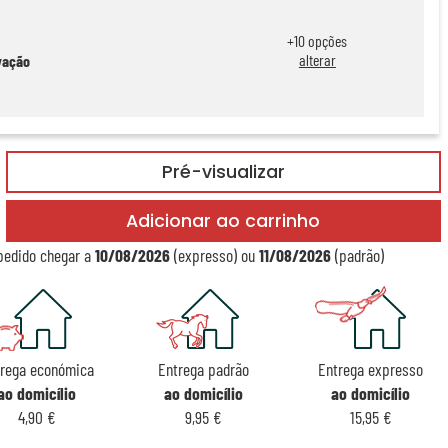
+
10
opções
alterar
vação
Pré-visualizar
Adicionar ao carrinho
pedido chegar a
10/08/2026
(expresso) ou
11/08/2026
(padrão)
rega económica
Entrega padrão
Entrega expresso
ao domicílio
ao domicílio
ao domicílio
4,90 €
9,95 €
15,95 €