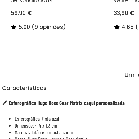
personalizadas
Waterma
59,90 €
33,90 €
5,00 (9 opiniões)
4,65 (
Um l
Características
🖊️
Esferográfica Hugo Boss Gear Matrix caqui personalizada
Esferográfica, tinta azul
Dimensões: 14 x 1,3 cm
Material: latão e borracha caqui
Marca: Hugo Boss - modelo Gear Matrix