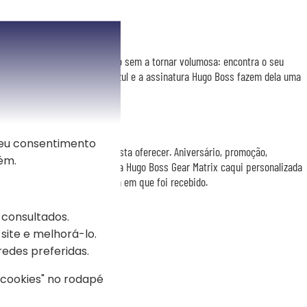
itório
 dão-lhe um bom apoio na mão sem a tornar volumosa: encontra o seu
asta ou numa mala. A tinta azul e a assinatura Hugo Boss fazem dela uma
e apontamentos.
lasse
seu consentimento
oss: nada para embrulhar, basta oferecer. Aniversário, promoção,
ém.
ou Dia do Pai, a esferográfica Hugo Boss Gear Matrix caqui personalizada
será usado muito depois do dia em que foi recebido.
 consultados.
site e melhorá-lo.
redes preferidas.
s cookies" no rodapé