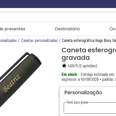
 de presentes
Destinatário
Oc
sonalizados
/
Canetas personalizadas
/
Caneta esferográfica Hugo Boss Ge
Caneta esferogr
gravada
4.00
/
5
(
2
opiniões)
Em stock
- Entrega estimada em:
expresso: a 10/08/2026 • padrão: 
Personalização
Texto para gravar