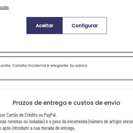
dade.
ssificação média dos clientes:
(4.0
Aceitar
Configurar
 bonita. Caneta moderna e elegante. Eu adoro.
Prazos de entrega e custos de envio
or Cartão de Crédito ou PayPal.
zonas remotas ou isoladas) e o peso da encomenda (número de artigos enco
 após introduzir a sua morada de entrega.