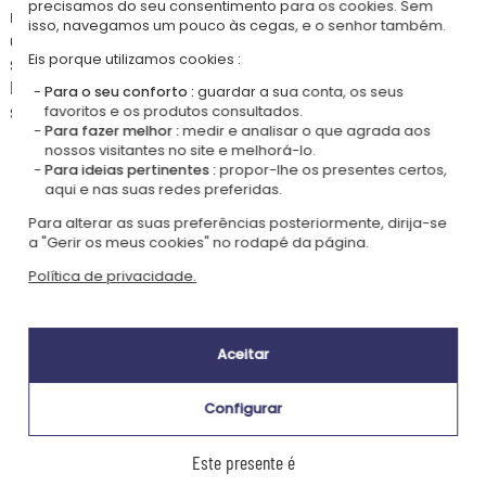
precisamos do seu consentimento para os cookies. Sem
nascimento ou de batismo. Útil, decorativo e pessoal, terá a satisfação
isso, navegamos um pouco às cegas, e o senhor também.
dos pais, sempre ávidos por presentes decorativos de bom gosto, e do
Eis porque utilizamos cookies :
seu filho.
Para tornar esta caixa ainda mais pessoal, você poderá fazer gravar o
Para o seu conforto :
guardar a sua conta, os seus
seu nome ou um curto texto.
favoritos e os produtos consultados.
Para fazer melhor :
medir e analisar o que agrada aos
nossos visitantes no site e melhorá-lo.
Para ideias pertinentes :
propor-lhe os presentes certos,
aqui e nas suas redes preferidas.
Nossa empresa Kadocom é:
Para alterar as suas preferências posteriormente, dirija-se
a "Gerir os meus cookies" no rodapé da página.
Política de privacidade.
Aceitar
Certificada
Membro do
Ecovadis Silver
Global Compact
Configurar
|
Nossa abordagem RSE
Glossário de rótulos
Este presente é