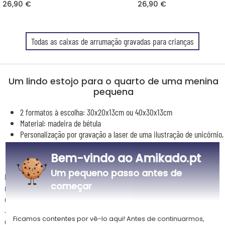
26,90 €
26,90 €
Todas as caixas de arrumação gravadas para crianças
Um lindo estojo para o quarto de uma menina
pequena
2 formatos à escolha: 30x20x13cm ou 40x30x13cm
Material: madeira de bétula
Personalização por gravação a laser de uma ilustração de unicórnio,
e de um texto ou nome
Bem-vindo ao Amikado.pt
Um pequeno passo antes de
Personalize uma bonita caixinha de madeira para que uma pequena
começar
menina possa guardar os seus objetos mais preciosos: bijuterias,
diário íntimo, jogos, brinquedos, roupas ou acessórios de moda, fotos,
.... Um presente único que ela poderá guardar toda a sua vida, a
Ficamos contentes por vê-lo aqui! Antes de continuarmos,
oferecer para o natal, um aniversário ou porque não como presente de