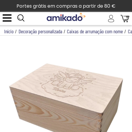
Portes grátis em compras a partir de 80 €
Início
/
Decoração personalizada
/
Caixas de arrumação com nome
/
Ca