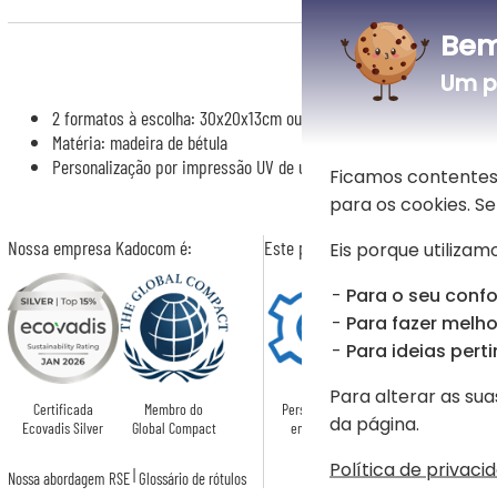
Bem
De a po
Um p
2 formatos à escolha: 30x20x13cm ou 40x30x13cm
Matéria: madeira de bétula
Personalização por impressão UV de um padrão de arco-íris à esco
Ficamos contentes
para os cookies. 
Nossa empresa Kadocom é:
Este presente é
Eis porque utilizamo
Para o seu confo
Para fazer melhor
Para ideias perti
Para alterar as sua
Certificada
Membro do
Personalizado
da página.
Ecovadis Silver
Global Compact
em França
Política de privaci
|
Nossa abordagem RSE
Glossário de rótulos