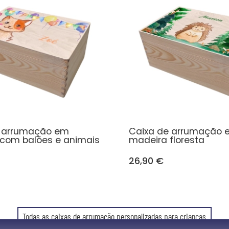
e arrumação em
Caixa de arrumação 
com balões e animais
madeira floresta
26,90 €
Todas as caixas de arrumação personalizadas para crianças