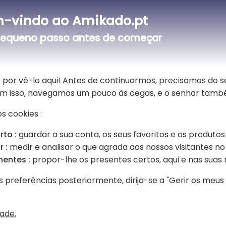
-vindo ao Amikado.pt
esia sobre um baú de armazenamento útil e
equeno passo antes de começar
Esta bonita caixa de madeira é um p
ficará feliz por guardar as suas peq
lha, e de um texto ou nome
switch, roupas, fotografias, corda de 
 por vê-lo aqui! Antes de continuarmos, precisamos do 
Um presente único que ele ou ela po
Sem isso, navegamos um pouco às cegas, e o senhor tamb
dos seus pais, terá a alegria de re
de arco-íris figurativo e poderá red
s cookies :
Para tornar esta caixa ainda mais 
linha.
rto :
guardar a sua conta, os seus favoritos e os produtos
 :
medir e analisar o que agrada aos nossos visitantes no 
nentes :
propor-lhe os presentes certos, aqui e nas suas 
s preferências posteriormente, dirija-se a "Gerir os meu
dade.