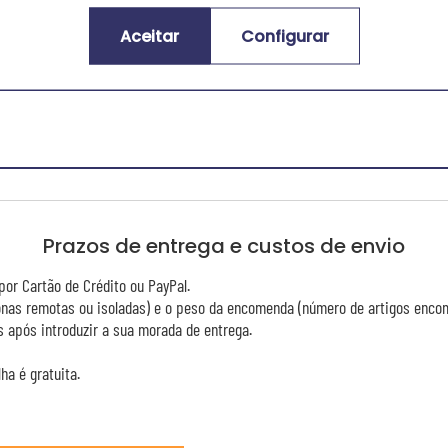
Aceitar
Configurar
ssificação média dos clientes:
(5.0
Prazos de entrega e custos de envio
or Cartão de Crédito ou PayPal.
zonas remotas ou isoladas) e o peso da encomenda (número de artigos enco
 após introduzir a sua morada de entrega.
ha é gratuita.