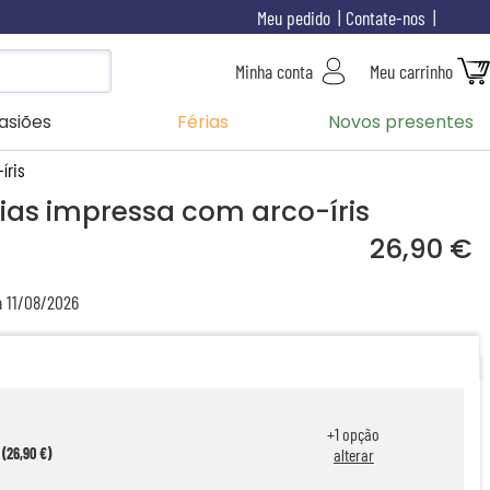
Meu pedido
Contate-nos
Minha conta
Meu carrinho
asiões
Férias
Novos presentes
íris
as impressa com arco-íris
26,90 €
a 11/08/2026
+
1
opção
 (26,90 €)
alterar