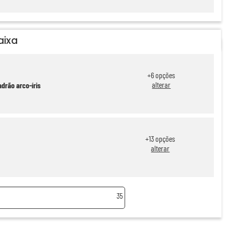
aixa
+
6
opções
alterar
drão arco-íris
+
13
opções
alterar
35