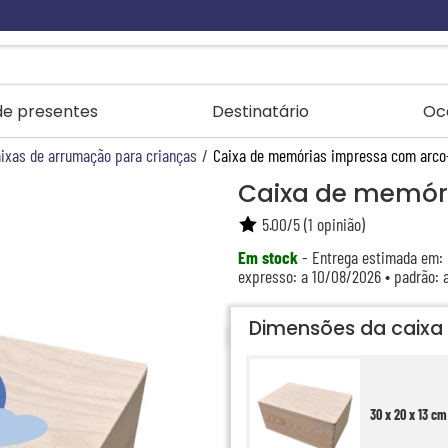
 de presentes
Destinatário
Oc
ixas de arrumação para crianças
/
Caixa de memórias impressa com arco-
Caixa de memóri
5.00
/
5
(
1
opinião)
Em stock
- Entrega estimada em:
expresso: a 10/08/2026 • padrão: 
Dimensões da caixa
30 x 20 x 13 cm