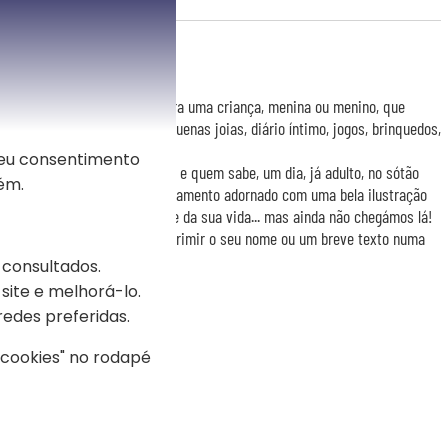
 pessoal
resente original e prático para uma criança, menina ou menino, que
uenas coisas: bola, yo-yo, pequenas joias, diário íntimo, jogos, brinquedos,
saltar, ...
seu consentimento
derá guardar para toda a vida e quem sabe, um dia, já adulto, no sótão
ém.
encontrar o seu baú de armazenamento adornado com uma bela ilustração
escobrir dentro toda uma parte da sua vida... mas ainda não chegámos lá!
pessoal, você poderá fazer imprimir o seu nome ou um breve texto numa
 consultados.
site e melhorá-lo.
redes preferidas.
s cookies" no rodapé