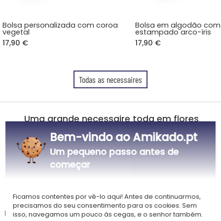
Bolsa personalizada com coroa
Bolsa em algodão com
vegetal
estampado arco-íris
17,90 €
17,90 €
Todas as necessaires
Uma grande necessaire toda em flores
Bem-vindo ao Amikado.pt
Matéria: Lona 100% algodão escovado e zip em metal vintage
Dimensões: 28 x 20 cm
Um pequeno passo antes de
Volume: 2 litros
começar
Personalização por impressão digital de um texto num quadro
rodeado de folhas de flores
Ficamos contentes por vê-lo aqui! Antes de continuarmos,
precisamos do seu consentimento para os cookies. Sem
Uma encantadora pochete a personalizar conforme os seus desejos.
isso, navegamos um pouco às cegas, e o senhor também.