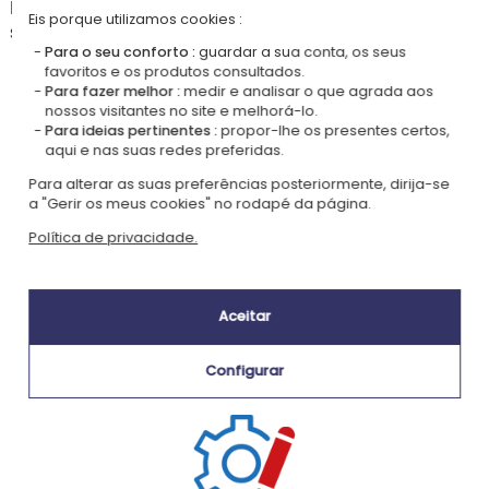
Neste modelo, preencha o quadro com um nome ou um curto texto à
Eis porque utilizamos cookies :
sua escolha. Um presente original, design e prático.
Para o seu conforto :
guardar a sua conta, os seus
favoritos e os produtos consultados.
Para fazer melhor :
medir e analisar o que agrada aos
nossos visitantes no site e melhorá-lo.
Nossa empresa Kadocom é:
Para ideias pertinentes :
propor-lhe os presentes certos,
aqui e nas suas redes preferidas.
Para alterar as suas preferências posteriormente, dirija-se
a "Gerir os meus cookies" no rodapé da página.
Política de privacidade.
Certificada
Membro do
Ecovadis Silver
Global Compact
Aceitar
|
Nossa abordagem RSE
Glossário de rótulos
Configurar
Este presente é