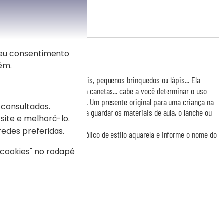
seu consentimento
eu nome
ém.
virá tanto para guardar papéis, pequenos brinquedos ou lápis... Ela
 de toalete quanto bolsa para canetas... cabe a você determinar o uso
onalização que você lhe dará. Um presente original para uma criança na
 consultados.
equena necessaire, ideal para guardar os materiais de aula, o lanche ou
site e melhorá-lo.
redes preferidas.
rá impresso em um décor bucólico de estilo aquarela e informe o nome do
s cookies" no rodapé