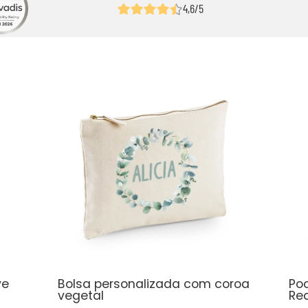
4,6/5
ve
Bolsa personalizada com coroa
Po
vegetal
Re