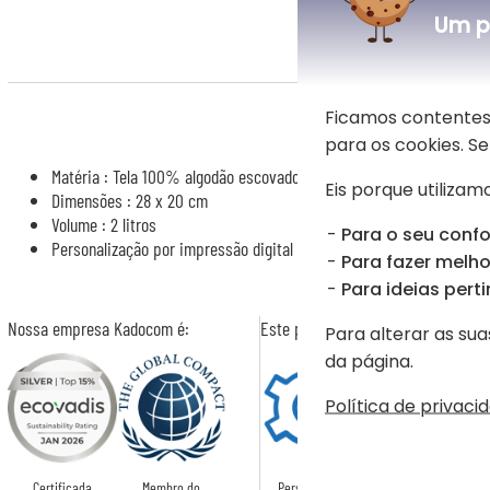
Um p
Ficamos contentes
L'appe
para os cookies. 
Matéria : Tela 100% algodão escovado e zíper de metal vintage
Eis porque utilizamo
Dimensões : 28 x 20 cm
Volume : 2 litros
Para o seu confo
Personalização por impressão digital
Para fazer melhor
Para ideias perti
Nossa empresa Kadocom é:
Este presente é
Para alterar as sua
da página.
Política de privaci
Certificada
Membro do
Personalizado