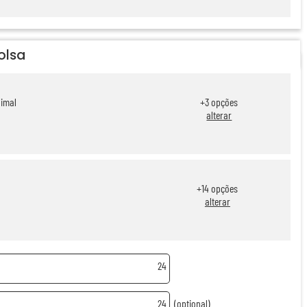
olsa
nimal
+
3
opções
alterar
+
14
opções
alterar
24
24
(optional)