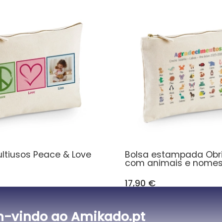
ultiusos Peace & Love
Bolsa estampada Obr
com animais e nome
17,90 €
-vindo ao Amikado.pt