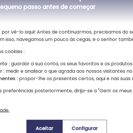
equeno passo antes de começar
Ver todas as bolsas de algodão multiusos personalizadas
 por vê-lo aqui! Antes de continuarmos, precisamos do 
l da floresta sobre uma bolsa original com s
Sem isso, navegamos um pouco às cegas, e o senhor tamb
Uma grande bolsa de algodão que ser
s cookies :
poderá tanto servir como necessaire
para adaptar da melhor forma a pers
rto :
guardar a sua conta, os seus favoritos e os produtos
ocasião do regresso às aulas. Uma p
 :
medir e analisar o que agrada aos nossos visitantes no 
ainda os itens de beleza...
nentes :
propor-lhe os presentes certos, aqui e nas suas 
Escolha o animal da floresta que se
destinatário da necessaire.
s preferências posteriormente, dirija-se a "Gerir os meu
dade.
Aceitar
Configurar