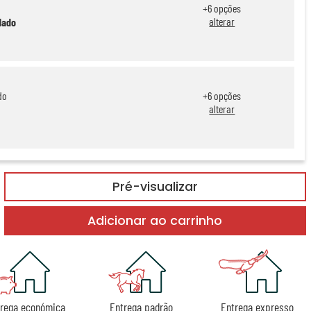
+
6
opções
alterar
dado
do
+
6
opções
alterar
Pré-visualizar
Adicionar ao carrinho
rega económica
Entrega padrão
Entrega expresso