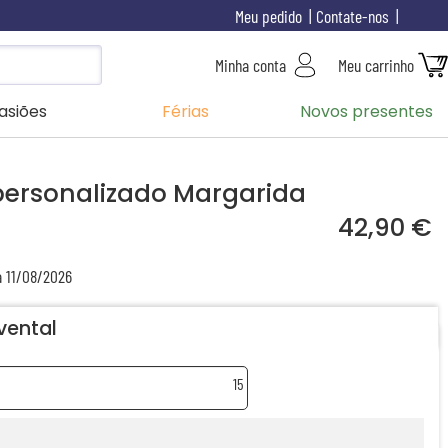
Meu pedido
Contate-nos
Minha conta
Meu carrinho
asiões
Férias
Novos presentes
 personalizado Margarida
42,90 €
a 11/08/2026
vental
15