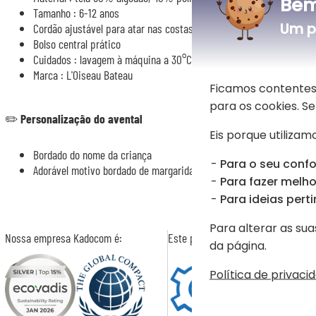
Bem
Tamanho : 6-12 anos
Um p
Cordão ajustável para atar nas costas
Bolso central prático
Cuidados : lavagem à máquina a 30°C, secador e demolha desacons
Marca : L'Oiseau Bateau
Ficamos contentes
para os cookies. 
✏️
Personalização do avental
Eis porque utilizamo
Bordado do nome da criança
Para o seu confo
Adorável motivo bordado de margarida
Para fazer melhor
Para ideias perti
Para alterar as sua
Nossa empresa Kadocom é:
Este presente é
da página.
Política de privaci