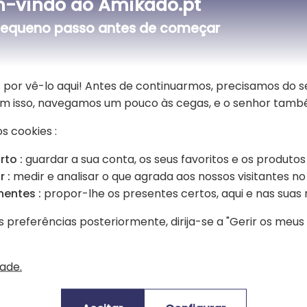
-vindo ao Amikado.pt
criativas : culinária, pastelaria, p
equeno passo antes de começar
toque campestre e alegre que encan
este avental num acessório único, c
elhados, passar a ferro pelo avesso
particularmente apreciados para en
protegendo eficazmente as suas rou
 por vê-lo aqui! Antes de continuarmos, precisamos do 
Sem isso, navegamos um pouco às cegas, e o senhor tamb
Confortável de usar, este avental f
construção robusta permite-lhe resi
s cookies :
o corte adaptado facilita a sua util
como um verdadeiro chef pasteleiro 
rto :
guardar a sua conta, os seus favoritos e os produtos
 :
medir e analisar o que agrada aos nossos visitantes no 
Ideal como prenda de aniversário, de
nentes :
propor-lhe os presentes certos, aqui e nas suas 
Margarida alia utilidade, originali
acompanhará a criança em numeroso
s preferências posteriormente, dirija-se a "Gerir os meu
charme que fará florescer sorrisos a
dade.