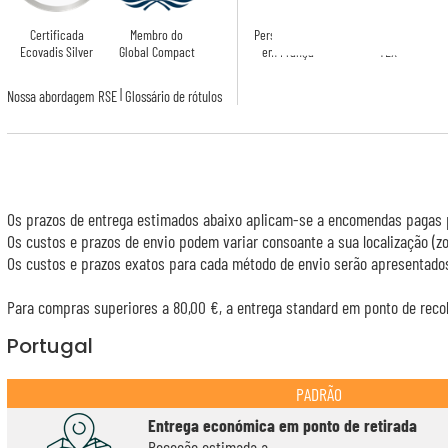
Certificada
Membro do
Personalizado
Certificado OEKO-
Ecovadis Silver
Global Compact
em França
TEX
|
Nossa abordagem RSE
Glossário de rótulos
Os prazos de entrega estimados abaixo aplicam-se a encomendas pagas p
Os custos e prazos de envio podem variar consoante a sua localização (
Os custos e prazos exatos para cada método de envio serão apresentados
Para compras superiores a 80,00 €, a entrega standard em ponto de recol
Portugal
PADRÃO
Entrega económica em ponto de retirada
Receção estimada a