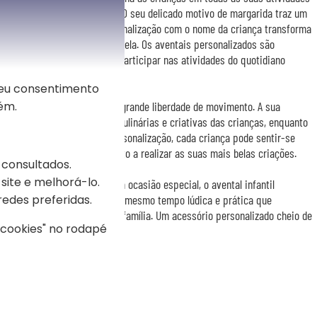
intura, jardinagem ou bricolage. O seu delicado motivo de margarida traz um
tará crianças e pais. A personalização com o nome da criança transforma
oncebido especialmente para ela. Os aventais personalizados são
corajar os mais pequenos a participar nas atividades do quotidiano
pas.
seu consentimento
ém.
oi pensado para oferecer uma grande liberdade de movimento. A sua
stir às pequenas aventuras culinárias e criativas das crianças, enquanto
ização diária. Graças à sua personalização, cada criança pode sentir-se
ou um artista em herba pronto a realizar as suas mais belas criações.
 consultados.
site e melhorá-lo.
 Natal ou para qualquer outra ocasião especial, o avental infantil
redes preferidas.
dade e emoção. É uma prenda ao mesmo tempo lúdica e prática que
s momentos de partilha em família. Um acessório personalizado cheio de
s cookies" no rodapé
 cada utilização.