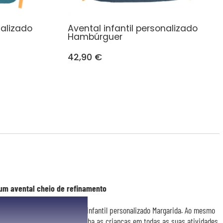
nalizado
Avental infantil personalizado
Hambúrguer
42,90 €
um avental cheio de refinamento
pequenos chefs com o avental infantil personalizado Margarida. Ao mesmo
, este bonito avental acompanha as crianças em todas as suas atividades