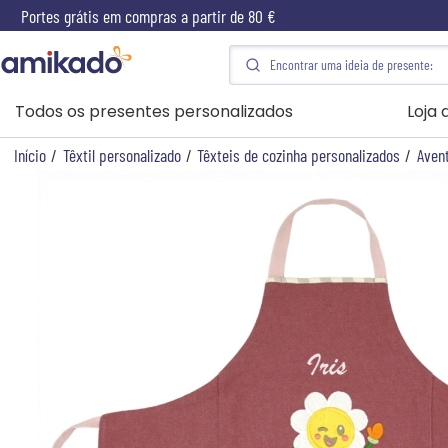
Portes grátis em compras a partir de 80 €
Todos os presentes personalizados
Loja
Início
/
Têxtil personalizado
/
Têxteis de cozinha personalizados
/
Avent