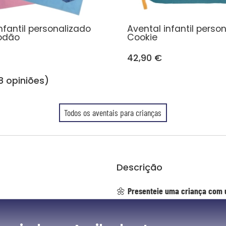
nfantil personalizado
Avental infantil perso
odão
Cookie
42,90 €
8 opiniões)
Todos os aventais para crianças
Descrição
🌼
Presenteie uma criança com 
Deixe florescer a criatividade dos 
r - tecidos 100% Oeko-Tex
tempo prático e cheio de suavidade