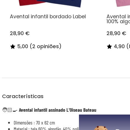
Avental infantil bordado Label
Avental i
100% alg
28,90 €
28,90 €
5,00 (2 opiniões)
4,90 (
Características
🧑🏻‍🍳
Avental infantil assinado L'Oiseau Bateau
Dimensões : 70 x 62 cm
Material : tela 60% algodão, 40% poliéster - forro 100% poliéste