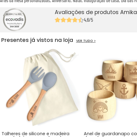
Artes da mesa personalizadas
Aniversário
Natal
Inauguração de casa
Dia das 
Avaliações de produtos Amika
4,6/5
Presentes já vistos na loja
VER TUDO >
Talheres de silicone e madeira
Anel de guardanapo c