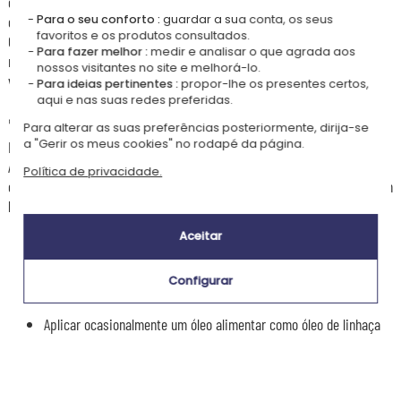
com um motivo espacial e um nome. Com vários modelos disponíveis,
cada membro da família pode ter o seu próprio porta guardanapos.
Para o seu conforto :
guardar a sua conta, os seus
favoritos e os produtos consultados.
O seu porta guardanapos em madeira é gravado a laser para garantir
Para fazer melhor :
medir e analisar o que agrada aos
máxima precisão. Além dos diferentes motivos, pode escolher entre
nossos visitantes no site e melhorá-lo.
várias fontes para criar uma peça única.
Para ideias pertinentes :
propor-lhe os presentes certos,
aqui e nas suas redes preferidas.
✏️
Instruções de personalização
Para alterar as suas preferências posteriormente, dirija-se
a "Gerir os meus cookies" no rodapé da página.
Por favor introduza os textos respeitando maiúsculas e minúsculas.
A madeira é um material natural, por isso podem existir variações de
Política de privacidade.
cor ou nós visíveis. Ainda assim, garantimos sempre uma gravação bem
legível :)
Aceitar
🫧
Cuidados com o porta guardanapos em madeira
Não colocar na máquina de lavar loiça nem deixar de molho
Configurar
Secar imediatamente após contacto com água
Evitar fontes de calor e humidade prolongada
Aplicar ocasionalmente um óleo alimentar como óleo de linhaça