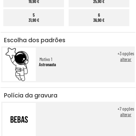
19,90 €
25,90 €
5
6
31,90 €
36,90 €
Escolha dos padrões
+
3
opções
Motivo 1
alterar
Astronauta
Polícia da gravura
+
7
opções
alterar