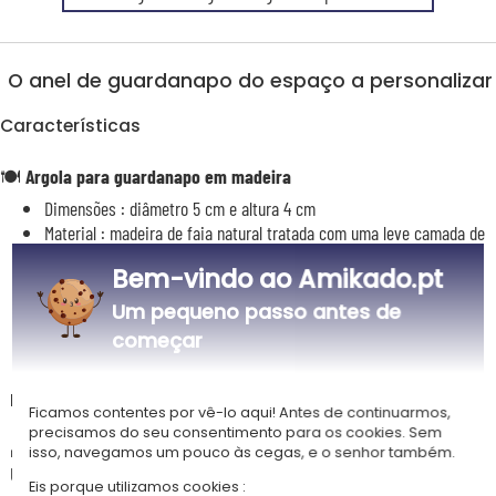
O anel de guardanapo do espaço a personalizar
Características
🍽️
Argola para guardanapo em madeira
Dimensões : diâmetro 5 cm e altura 4 cm
Material : madeira de faia natural tratada com uma leve camada de
cera de abelha
Bem-vindo ao Amikado.pt
Gravação a laser do nome e de um motivo cosmos à sua escolha
Entregue sem guardanapo
Um pequeno passo antes de
começar
Descrição
Ficamos contentes por vê-lo aqui! Antes de continuarmos,
precisamos do seu consentimento para os cookies. Sem
🎁
Um presente perfeito para toda a família
isso, navegamos um pouco às cegas, e o senhor também.
Um original porta guardanapos em madeira de grande formato, gravado
Eis porque utilizamos cookies :