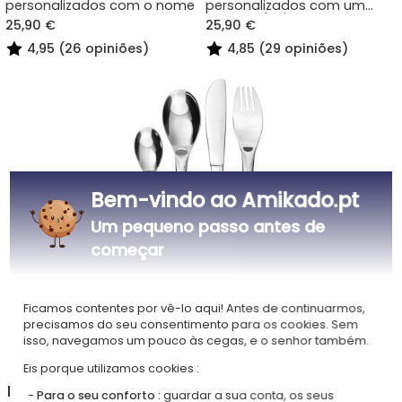
personalizados com o nome
personalizados com um
nome próprio
25,90 €
25,90 €
4,95 (26 opiniões)
4,85 (29 opiniões)
Bem-vindo ao Amikado.pt
Um pequeno passo antes de
começar
Talheres coloridos de
animais personalizados com
Ficamos contentes por vê-lo aqui! Antes de continuarmos,
um nome
25,90 €
precisamos do seu consentimento para os cookies. Sem
isso, navegamos um pouco às cegas, e o senhor também.
4,90 (38 opiniões)
Eis porque utilizamos cookies :
Na loja Talheres personalizados para crianças,
Para o seu conforto :
guardar a sua conta, os seus