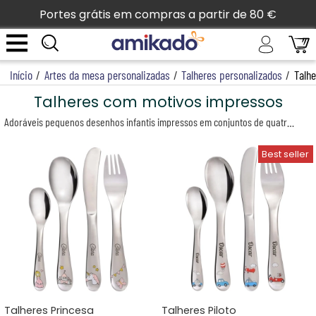
Portes grátis em compras a partir de 80 €
Início
/
Artes da mesa personalizadas
/
Talheres personalizados
/
Talh
Talheres com motivos impressos
Adoráveis pequenos desenhos infantis impressos em conjuntos de quatro talheres: princesa, savana, carro, ursinho... descubra ilustrações encantadoras que vão ajudar o bebé a saborear os espinafres e os brócolos. E como toque final, vai aprender a ler o seu próprio nome, já que estes talheres são gravados a laser... para que o irmão mais velho, a irmã ou até os pais não venham roubar estes preciosos acessórios de refeição.
Talheres Princesa
Talheres Piloto