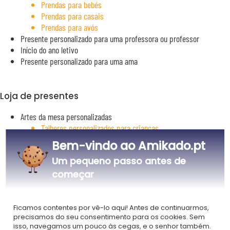
Prendas para bebés
Prendas para casais
Prendas para avós
Presente personalizado para uma professora ou professor
Início do ano letivo
Presente personalizado para uma ama
Loja de presentes
Artes da mesa personalizadas
Talheres personalizados para crianças
Copos personalizados
Bem-vindo ao Amikado.pt
Argolas de guardanapo personalizadas
Um pequeno passo antes de
Canecas personalizadas
Recipientes alimentares personalizados
começar
Copo para ovos personalizado
Para llevar
Têxtil personalizado
Ficamos contentes por vê-lo aqui! Antes de continuarmos,
precisamos do seu consentimento para os cookies. Sem
Têxteis de cozinha personalizados
isso, navegamos um pouco às cegas, e o senhor também.
Sacos personalizados