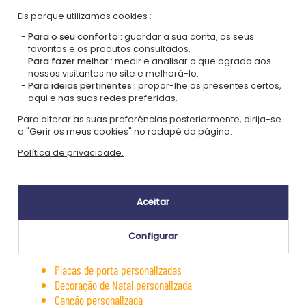
Estojo e bolsa personalizados
Eis porque utilizamos cookies :
Toalhas de banho bordadas
Para o seu conforto :
guardar a sua conta, os seus
Vestuário personalizado
favoritos e os produtos consultados.
Peluches personalizados
Para fazer melhor :
medir e analisar o que agrada aos
Roupa de bebé personalizada
nossos visitantes no site e melhorá-lo.
Para ideias pertinentes :
propor-lhe os presentes certos,
Botas e gorros de Natal personalizados
aqui e nas suas redes preferidas.
Decoração personalizada
Cadeiras de realizador personalizadas
Para alterar as suas preferências posteriormente, dirija-se
a "Gerir os meus cookies" no rodapé da página.
Quadros e cartazes personalizados
Retratos personalizados a partir de uma fotografia
Política de privacidade.
Velas personalizadas com nome
Almofadas personalizadas
Plantas e flores personalizadas
Aceitar
Troféus e placas decorativas personalizadas
Caixas de arrumação com nome
Configurar
Lâmpadas personalizadas
Molduras fotográficas personalizadas
Placas de porta personalizadas
Decoração de Natal personalizada
Canção personalizada