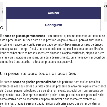
Avaliações de produtos Amika
4,6/5
Aceitar
Configurar
O saco de piscina personalizado: prático e original
Um
saco de piscina personalizado
é um presente que simplesmente faz sentido. Se
está à procura de um saco para a sua próxima viagem à praia ou para as suas idas à
piscina, um saco com cordão personalizado permitir-lhe-á manter os seus pertences
em segurança e sempre à mão, acrescentando um toque único com a personalização.
Pode escolher entre os nossos sacos em algodão biológico certificado, disponíveis em
várias cores. Adicione um nome, uma data de nascimento, uma mensagem especial ou
um motivo à sua escolha – e terá um presente inesquecível.
Um presente para todas as ocasiões
Os nossos
sacos de piscina personalizados
são perfeitos para muitas ocasiões.
Ofereça-os aos seus entes queridos como um presente de aniversário para uma criança
de 10 anos, para uma festa ou para celebrar um evento especial com um presente de
regresso às aulas. As empresas também podem optar por estes sacos personalizados
como ofertas para colaboradores ou para promover a sua marca em eventos ou
seminários. Graças à personalização rápida, pode criar sacos que correspondem à