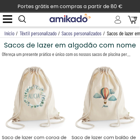
Portes grátis em compras a partir de 80 €
Início
/
Têxtil personalizado
/
Sacos personalizados
/
Sacos de lazer em
Sacos de lazer em algodão com nome
Ofereça um presente prático e único com os nossos sacos de piscina personalizados. Quer seja para as suas férias na praia, um dia junto à piscina ou para uso diário, os nossos sacos com cordão personalizados são o acessório ideal para transportar os seus pertences com toda a simplicidade. Fabricados em algodão biológico certificado, estes sacos combinam na perfeição robustez, conforto e respeito pelo ambiente. A sua produção em algodão natural garante um produto suave ao toque e duradouro.
Saco de lazer com coroa de
Saco de lazer com balão de