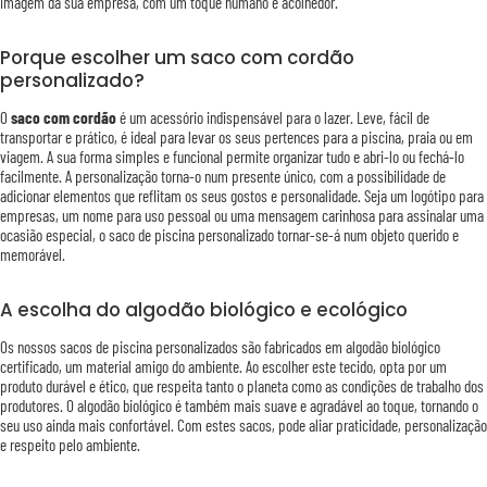
imagem da sua empresa, com um toque humano e acolhedor.
Porque escolher um saco com cordão
personalizado?
O
saco com cordão
é um acessório indispensável para o lazer. Leve, fácil de
transportar e prático, é ideal para levar os seus pertences para a piscina, praia ou em
viagem. A sua forma simples e funcional permite organizar tudo e abri-lo ou fechá-lo
facilmente. A personalização torna-o num presente único, com a possibilidade de
adicionar elementos que reflitam os seus gostos e personalidade. Seja um logótipo para
empresas, um nome para uso pessoal ou uma mensagem carinhosa para assinalar uma
ocasião especial, o saco de piscina personalizado tornar-se-á num objeto querido e
memorável.
A escolha do algodão biológico e ecológico
Os nossos sacos de piscina personalizados são fabricados em algodão biológico
certificado, um material amigo do ambiente. Ao escolher este tecido, opta por um
produto durável e ético, que respeita tanto o planeta como as condições de trabalho dos
produtores. O algodão biológico é também mais suave e agradável ao toque, tornando o
seu uso ainda mais confortável. Com estes sacos, pode aliar praticidade, personalização
e respeito pelo ambiente.