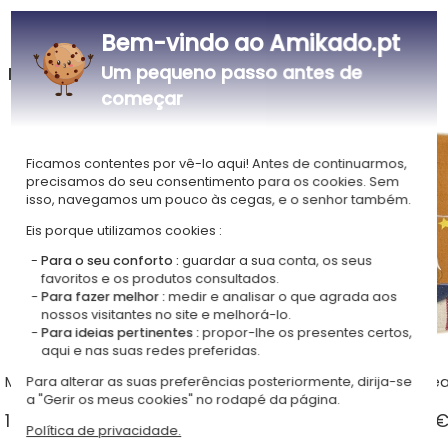
Bem-vindo ao Amikado.pt
Um pequeno passo antes de
Na loja Sacos personalizados, descubra também
começar
Ficamos contentes por vê-lo aqui! Antes de continuarmos,
precisamos do seu consentimento para os cookies. Sem
isso, navegamos um pouco às cegas, e o senhor também.
Eis porque utilizamos cookies :
Para o seu conforto :
guardar a sua conta, os seus
favoritos e os produtos consultados.
Para fazer melhor :
medir e analisar o que agrada aos
nossos visitantes no site e melhorá-lo.
Para ideias pertinentes :
propor-lhe os presentes certos,
aqui e nas suas redes preferidas.
Mochilas Stephen Joseph
Mochilas L'Oiseau Bate
Para alterar as suas preferências posteriormente, dirija-se
a "Gerir os meus cookies" no rodapé da página.
18 ideias de 34,90 € >
12 ideias de 45,90 €
Política de privacidade.