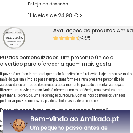
Estojo de desenho
11 ideias de 24,90 € >
Avaliações de produtos Amika
4,6/5
Puzzles personalizados: um presente único e
divertido para oferecer a quem mais gosta
O puzzle é um jogo intemporal que apela à paciência e à reflexão. Hoje, tornou-se muito
mais do que um simples passatempo: transforma-se num presente personalizado,
acrescentando um toque de emoção a cada momento passado a montar as peças.
Oferecer um puzzle personalizado é oferecer uma experiência, uma aventura para
partilhar e, sobretudo, uma recordação duradoura. Com os nossos modelos variados,
pode criar puzzles únicos, adaptados a todas as idades e ocasiões.
Porquê escolher um puzzle personalizado?
Bem-vindo ao Amikado.pt
A personalização está no coração do que oferecemos. Cada puzzle pode ser impresso
com uma foto, uma mensagem especial ou até mesmo avatares, para um resultado
Um pequeno passo antes de
totalmente único. A escolha da foto é essencial para tornar este presente ainda mais