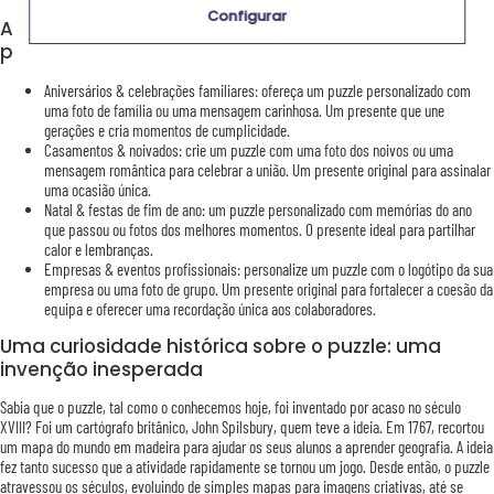
Configurar
As ocasiões ideais para oferecer um puzzle
personalizado
Aniversários & celebrações familiares: ofereça um puzzle personalizado com
uma foto de família ou uma mensagem carinhosa. Um presente que une
gerações e cria momentos de cumplicidade.
Casamentos & noivados: crie um puzzle com uma foto dos noivos ou uma
mensagem romântica para celebrar a união. Um presente original para assinalar
uma ocasião única.
Natal & festas de fim de ano: um puzzle personalizado com memórias do ano
que passou ou fotos dos melhores momentos. O presente ideal para partilhar
calor e lembranças.
Empresas & eventos profissionais: personalize um puzzle com o logótipo da sua
empresa ou uma foto de grupo. Um presente original para fortalecer a coesão da
equipa e oferecer uma recordação única aos colaboradores.
Uma curiosidade histórica sobre o puzzle: uma
invenção inesperada
Sabia que o puzzle, tal como o conhecemos hoje, foi inventado por acaso no século
XVIII? Foi um cartógrafo britânico, John Spilsbury, quem teve a ideia. Em 1767, recortou
um mapa do mundo em madeira para ajudar os seus alunos a aprender geografia. A ideia
fez tanto sucesso que a atividade rapidamente se tornou um jogo. Desde então, o puzzle
atravessou os séculos, evoluindo de simples mapas para imagens criativas, até se