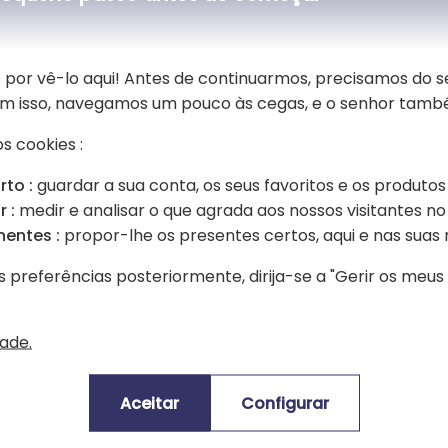
 por vê-lo aqui! Antes de continuarmos, precisamos do 
Sem isso, navegamos um pouco às cegas, e o senhor tamb
s cookies :
rto :
guardar a sua conta, os seus favoritos e os produtos
 :
medir e analisar o que agrada aos nossos visitantes no 
nentes :
propor-lhe os presentes certos, aqui e nas suas 
 a
Retrato psicodélico a partir de
Ret
uma foto
um
s preferências posteriormente, dirija-se a "Gerir os meu
22,00 €
22
dade.
Aceitar
Configurar
de uma fotografia, descubra também