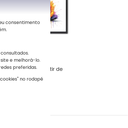
seu consentimento
ém.
 consultados.
site e melhorá-lo.
redes preferidas.
rato street art a partir de
a foto
s cookies" no rodapé
,00 €