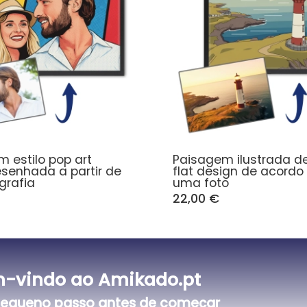
m estilo pop art
Paisagem ilustrada d
senhada a partir de
flat design de acord
grafia
uma foto
22,00 €
-vindo ao Amikado.pt
equeno passo antes de começar