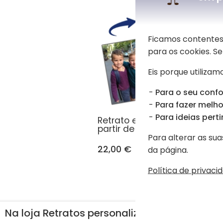
Ficamos contentes
para os cookies. 
Eis porque utilizamo
Para o seu confo
Para fazer melhor
Para ideias perti
Retrato em estilo flat design
partir de uma foto
Para alterar as sua
22,00 €
da página.
Política de privaci
Na loja Retratos personalizados a partir 