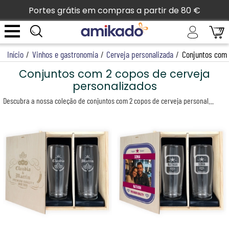
Portes grátis em compras a partir de 80 €
Início
/
Vinhos e gastronomia
/
Cerveja personalizada
/
Conjuntos com 
Conjuntos com 2 copos de cerveja
personalizados
Descubra a nossa coleção de conjuntos com 2 copos de cerveja personalizados – o presente ideal para celebrar a amizade e o prazer de brindar a dois. Cada conjunto inclui dois copos de vidro de 69 cl, calibrados a 0,5 cl, apresentados numa elegante caixa de madeira natural com tampa deslizante.