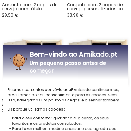
Conjunto com 2 copos de
Conjunto com 2 copos de
cerveja com rótulo
cerveja personalizados com
personalizado
foto
29,90 €
38,90 €
Bem-vindo ao Amikado.pt
Um pequeno passo antes de
começar
Ficamos contentes por vê-lo aqui! Antes de continuarmos,
precisamos do seu consentimento para os cookies. Sem
Conjunto com 2 copos de
Conjunto com 2 copos de
isso, navegamos um pouco às cegas, e o senhor também.
cerveja personalizados para
cerveja vikings
aniversário
personalizados
Eis porque utilizamos cookies :
29,90 €
29,90 €
Para o seu conforto :
guardar a sua conta, os seus
favoritos e os produtos consultados.
Para fazer melhor :
medir e analisar o que agrada aos